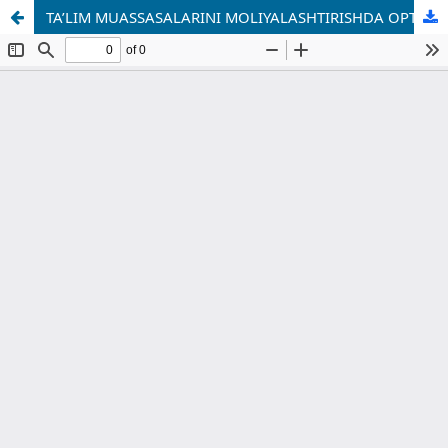
TA’LIM MUASSASALARINI MOLIYALASHTIRISHDA OPTIMALLASHTIRISH ZARURATI VA YO‘NALISHLARI