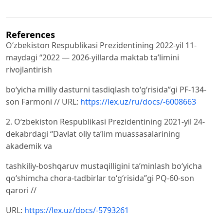
References
O‘zbekiston Respublikasi Prezidentining 2022-yil 11-
maydagi “2022 — 2026-yillarda maktab taʼlimini
rivojlantirish
boʻyicha milliy dasturni tasdiqlash toʻgʻrisida”gi PF-134-
son Farmoni // URL:
https://lex.uz/ru/docs/-6008663
2. O‘zbekiston Respublikasi Prezidentining 2021-yil 24-
dekabrdagi “Davlat oliy taʼlim muassasalarining
akademik va
tashkiliy-boshqaruv mustaqilligini taʼminlash boʻyicha
qoʻshimcha chora-tadbirlar toʻgʻrisida”gi PQ-60-son
qarori //
URL:
https://lex.uz/docs/-5793261