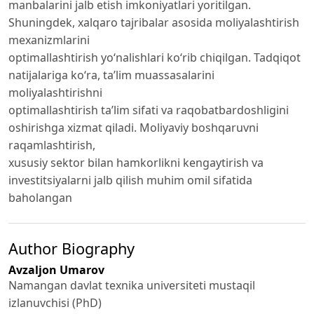
manbalarini jalb etish imkoniyatlari yoritilgan.
Shuningdek, xalqaro tajribalar asosida moliyalashtirish
mexanizmlarini
optimallashtirish yo‘nalishlari ko‘rib chiqilgan. Tadqiqot
natijalariga ko‘ra, ta’lim muassasalarini
moliyalashtirishni
optimallashtirish ta’lim sifati va raqobatbardoshligini
oshirishga xizmat qiladi. Moliyaviy boshqaruvni
raqamlashtirish,
xususiy sektor bilan hamkorlikni kengaytirish va
investitsiyalarni jalb qilish muhim omil sifatida
baholangan
Author Biography
Avzaljon Umarov
Namangan davlat texnika universiteti mustaqil
izlanuvchisi (PhD)