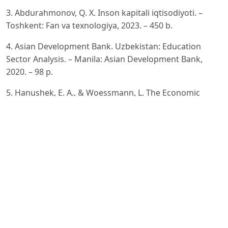
3. Abdurahmonov, Q. X. Inson kapitali iqtisodiyoti. –
Toshkent: Fan va texnologiya, 2023. – 450 b.
4. Asian Development Bank. Uzbekistan: Education
Sector Analysis. – Manila: Asian Development Bank,
2020. – 98 p.
5. Hanushek, E. A., & Woessmann, L. The Economic
Outcomes of Education Systems Reform. // Journal of
Economic
Literature, 2022, Vol. 60, No. 3, pp. 815-840.
6. Ismoilov Q. Ta’lim tizimida innovatsion
moliyalashtirish mexanizmlari. // Iqtisodiyot va ta’lim
ilmiy jurnali. – Toshkent,
2022, № 4, 56-62-betlar.
7. Marginson, S. Global Trends in Higher Education