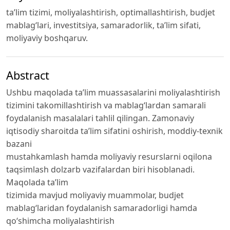
ta’lim tizimi, moliyalashtirish, optimallashtirish, budjet
mablag‘lari, investitsiya, samaradorlik, ta’lim sifati,
moliyaviy boshqaruv.
Abstract
Ushbu maqolada ta’lim muassasalarini moliyalashtirish
tizimini takomillashtirish va mablag‘lardan samarali
foydalanish masalalari tahlil qilingan. Zamonaviy
iqtisodiy sharoitda ta’lim sifatini oshirish, moddiy-texnik
bazani
mustahkamlash hamda moliyaviy resurslarni oqilona
taqsimlash dolzarb vazifalardan biri hisoblanadi.
Maqolada ta’lim
tizimida mavjud moliyaviy muammolar, budjet
mablag‘laridan foydalanish samaradorligi hamda
qo‘shimcha moliyalashtirish