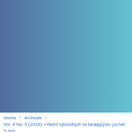
Home
/
Archives
/
Vol. 4 No. 5 (2026): «Yashil iqtisodiyot va taraqqiyot» jurnali
5-son