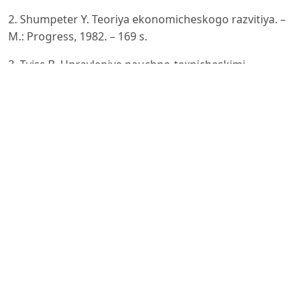
2. Shumpeter Y. Teoriya ekonomicheskogo razvitiya. –
M.: Progress, 1982. – 169 s.
3. Tviss B. Upravleniye nauchno-texnicheskimi
novovvedeniyami / Per. s angl. – M.: Ekonomika, 1989. –
271 s.
4. Santo B. Innovatsiya kak sredstvo ekonomicheskogo
razvitiya / Per. s veng. – M.: Progress, 1990. – 296 s.
5. Drucker P.F. Innovation and Entrepreneurship:
Practice and Principles. – London: Pan Books, 1986. – 55
p.
6. Prigojin A.I. Novovvedeniye: stimuly i prepyatstviya
(sotsialniye problemi innovatiki). – M.: Politizdat, 1989.
7. Anshin V.M. Innovatsionnaya strategiya firmy:
uchebnoye posobiye. – M.: REA im. Plexanova, 1995.