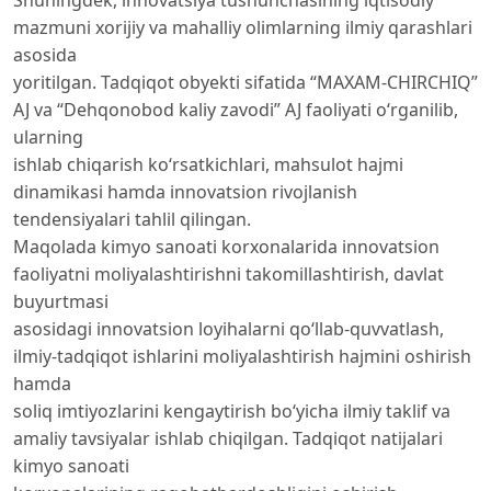
mazmuni xorijiy va mahalliy olimlarning ilmiy qarashlari
asosida
yoritilgan. Tadqiqot obyekti sifatida “MAXAM-CHIRCHIQ”
AJ va “Dehqonobod kaliy zavodi” AJ faoliyati o‘rganilib,
ularning
ishlab chiqarish ko‘rsatkichlari, mahsulot hajmi
dinamikasi hamda innovatsion rivojlanish
tendensiyalari tahlil qilingan.
Maqolada kimyo sanoati korxonalarida innovatsion
faoliyatni moliyalashtirishni takomillashtirish, davlat
buyurtmasi
asosidagi innovatsion loyihalarni qo‘llab-quvvatlash,
ilmiy-tadqiqot ishlarini moliyalashtirish hajmini oshirish
hamda
soliq imtiyozlarini kengaytirish bo‘yicha ilmiy taklif va
amaliy tavsiyalar ishlab chiqilgan. Tadqiqot natijalari
kimyo sanoati