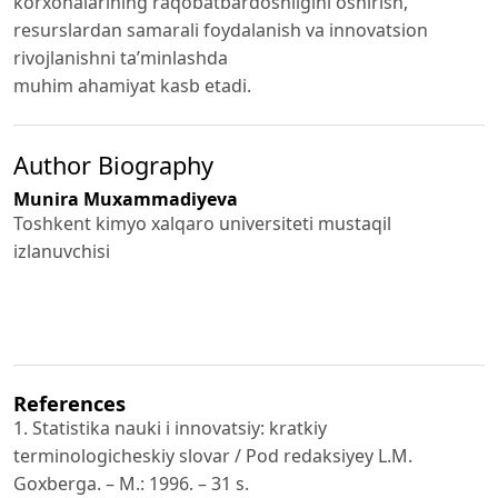
korxonalarining raqobatbardoshligini oshirish,
resurslardan samarali foydalanish va innovatsion
rivojlanishni ta’minlashda
muhim ahamiyat kasb etadi.
Author Biography
Munira Muxammadiyeva
Toshkent kimyo xalqaro universiteti mustaqil
izlanuvchisi
References
1. Statistika nauki i innovatsiy: kratkiy
terminologicheskiy slovar / Pod redaksiyey L.M.
Goxberga. – M.: 1996. – 31 s.