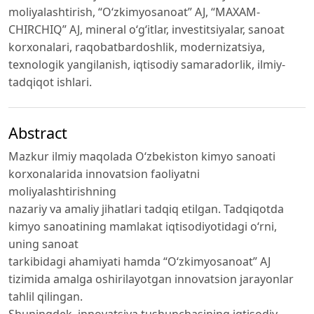
moliyalashtirish, “O‘zkimyosanoat” AJ, “MAXAM-
CHIRCHIQ” AJ, mineral o‘g‘itlar, investitsiyalar, sanoat
korxonalari, raqobatbardoshlik, modernizatsiya,
texnologik yangilanish, iqtisodiy samaradorlik, ilmiy-
tadqiqot ishlari.
Abstract
Mazkur ilmiy maqolada O‘zbekiston kimyo sanoati
korxonalarida innovatsion faoliyatni
moliyalashtirishning
nazariy va amaliy jihatlari tadqiq etilgan. Tadqiqotda
kimyo sanoatining mamlakat iqtisodiyotidagi o‘rni,
uning sanoat
tarkibidagi ahamiyati hamda “O‘zkimyosanoat” AJ
tizimida amalga oshirilayotgan innovatsion jarayonlar
tahlil qilingan.
Shuningdek, innovatsiya tushunchasining iqtisodiy