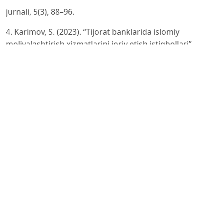
jurnali, 5(3), 88–96.
4. Karimov, S. (2023). “Tijorat banklarida islomiy
moliyalashtirish xizmatlarini joriy etish istiqbollari”.
Bank-moliya xizmatlari
bozori ilmiy jurnali, 2(1), 33–41.
5. Yo‘ldashev, F. (2024). “Raqamli bank xizmatlari orqali
islom moliyasini rivojlantirish mexanizmlari”.
Innovatsion
iqtisodiyot jurnali, 7(2), 72–80.
6. O‘zbekiston Respublikasi Markaziy bankining rasmiy
sayti