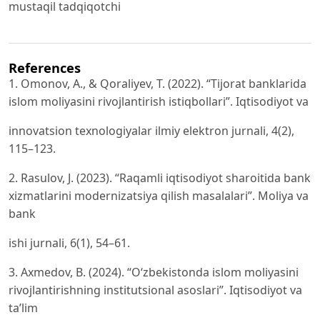
mustaqil tadqiqotchi
References
1. Omonov, A., & Qoraliyev, T. (2022). “Tijorat banklarida
islom moliyasini rivojlantirish istiqbollari”. Iqtisodiyot va
innovatsion texnologiyalar ilmiy elektron jurnali, 4(2),
115–123.
2. Rasulov, J. (2023). “Raqamli iqtisodiyot sharoitida bank
xizmatlarini modernizatsiya qilish masalalari”. Moliya va
bank
ishi jurnali, 6(1), 54–61.
3. Axmedov, B. (2024). “O‘zbekistonda islom moliyasini
rivojlantirishning institutsional asoslari”. Iqtisodiyot va
ta’lim