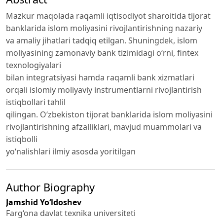
Mazkur maqolada raqamli iqtisodiyot sharoitida tijorat
banklarida islom moliyasini rivojlantirishning nazariy
va amaliy jihatlari tadqiq etilgan. Shuningdek, islom
moliyasining zamonaviy bank tizimidagi o‘rni, fintex
texnologiyalari
bilan integratsiyasi hamda raqamli bank xizmatlari
orqali islomiy moliyaviy instrumentlarni rivojlantirish
istiqbollari tahlil
qilingan. O‘zbekiston tijorat banklarida islom moliyasini
rivojlantirishning afzalliklari, mavjud muammolari va
istiqbolli
yo‘nalishlari ilmiy asosda yoritilgan
Author Biography
Jamshid Yo‘ldoshev
Farg‘ona davlat texnika universiteti