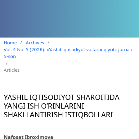
Home
/
Archives
/
Vol. 4 No. 5 (2026): «Yashil iqtisodiyot va taraqqiyot» jurnali
5-son
/
Articles
YASHIL IQTISODIYOT SHAROITIDA
YANGI ISH O‘RINLARINI
SHAKLLANTIRISH ISTIQBOLLARI
Nafosat Ibroximova