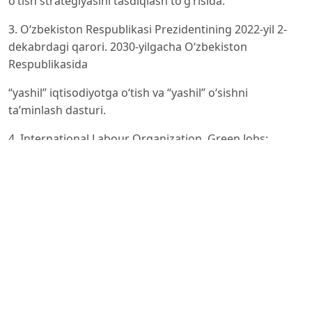
o‘tish strategiyasini tasdiqlash to‘g‘risida.
3. O‘zbekiston Respublikasi Prezidentining 2022-yil 2-
dekabrdagi qarori. 2030-yilgacha O‘zbekiston
Respublikasida
“yashil” iqtisodiyotga o‘tish va “yashil” o‘sishni
ta’minlash dasturi.
4. International Labour Organization. Green Jobs:
Towards Decent Work in a Sustainable, Low-Carbon
World. Geneva:
ILO/UNEP, 2008.
5. United Nations Environment Programme. Green
Economy Report. UNEP, 2011.
6. OECD. Towards Green Growth. Paris: OECD
Publishing, 2011.