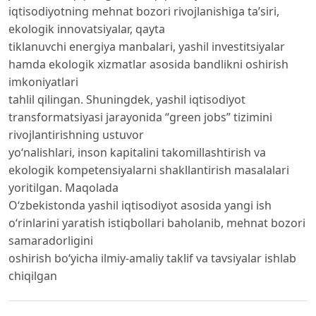
iqtisodiyotning mehnat bozori rivojlanishiga ta’siri,
ekologik innovatsiyalar, qayta
tiklanuvchi energiya manbalari, yashil investitsiyalar
hamda ekologik xizmatlar asosida bandlikni oshirish
imkoniyatlari
tahlil qilingan. Shuningdek, yashil iqtisodiyot
transformatsiyasi jarayonida “green jobs” tizimini
rivojlantirishning ustuvor
yo‘nalishlari, inson kapitalini takomillashtirish va
ekologik kompetensiyalarni shakllantirish masalalari
yoritilgan. Maqolada
O‘zbekistonda yashil iqtisodiyot asosida yangi ish
o‘rinlarini yaratish istiqbollari baholanib, mehnat bozori
samaradorligini
oshirish bo‘yicha ilmiy-amaliy taklif va tavsiyalar ishlab
chiqilgan