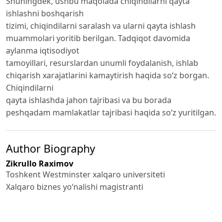
Shuningdek, ushbu maqolada chiqindilarni qayta
ishlashni boshqarish
tizimi, chiqindilarni saralash va ularni qayta ishlash
muammolari yoritib berilgan. Tadqiqot davomida
aylanma iqtisodiyot
tamoyillari, resurslardan unumli foydalanish, ishlab
chiqarish xarajatlarini kamaytirish haqida so‘z borgan.
Chiqindilarni
qayta ishlashda jahon tajribasi va bu borada
peshqadam mamlakatlar tajribasi haqida so‘z yuritilgan.
Author Biography
Zikrullo Raximov
Toshkent Westminster xalqaro universiteti
Xalqaro biznes yo‘nalishi magistranti