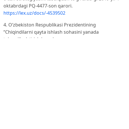
oktabrdagi PQ-4477-son qarori.
https://lex.uz/docs/-4539502
4. O‘zbekiston Respublikasi Prezidentining
“Chiqindilarni qayta ishlash sohasini yanada
takomillashtirish hamda
kompleks tizimlashtirish chora-tadbirlari to‘g‘risida”gi
2025-yil 24-martdagi PF-56-son Farmoni.
https://lex.uz/uz/docs/-
7445858
5. O‘zbekiston Respublikasi Ekologiya, atrof-muhitni
muhofaza qilish va iqlim o‘zgarishi vazirligi. (2025).
O‘zbekistonda
chiqindilarni qayta ishlash: “yashil” iqtisodiyot sari
qadam. Gov.uz.