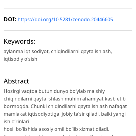
DOI:
https://doi.org/10.5281/zenodo.20446605
Keywords:
aylanma iqtisodiyot, chiqindilarni qayta ishlash,
iqtisodiy o‘sish
Abstract
Hozirgi vaqtda butun dunyo bo‘ylab maishiy
chiqindilarni qayta ishlash muhim ahamiyat kasb etib
bormoqda. Chunki chiqindilarni qayta ishlash nafaqat
mamlakat iqtisodiyotiga ijobiy ta’sir qiladi, balki yangi
ish o‘rinlari
hosil bo‘lishida asosiy omil bo‘lib xizmat qiladi.