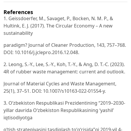
References
1. Geissdoerfer, M., Savaget, P., Bocken, N. M. P., &
Hultink, E. J. (2017). The Circular Economy – A new
sustainability
paradigm? Journal of Cleaner Production, 143, 757–768.
DOI: 10.1016/j.jclepro.2016.12.048.
2. Leong, S.-Y., Lee, S.-Y., Koh, T.-Y., & Ang, D. T.-C. (2023).
4R of rubber waste management: current and outlook.
Journal of Material Cycles and Waste Management,
25(1), 37–51. DOI: 10.1007/s10163-022-01554-y.
3. O‘zbekiston Respublikasi Prezidentining “2019–2030-
yillar davrida O‘zbekiston Respublikasining ‘yashil’
iqtisodiyotga
o‘tish strategiyasini tasdiqlash to‘g‘risida”gi 2019-yil 4-