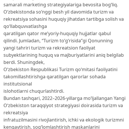
samarali marketing strategiyalariga bevosita bog‘liq.
O‘zbekistonda so‘nggi besh yil davomida turizm va
rekreatsiya sohasini huquqiy jihatdan tartibga solish va
qo‘llabquvvatlashga
qaratilgan qator me’yoriy-huquqiy hujjatlar qabul
qilindi. Jumladan, “Turizm to‘g‘risida”gi Qonunning
yangi tahriri turizm va rekreatsion faoliyat
subyektlarining huquq va majburiyatlarini aniq belgilab
berdi. Shuningdek,
O‘zbekiston Respublikasi Turizm qo‘mitasi faoliyatini
takomillashtirishga qaratilgan qarorlar sohada
institutsional
islohotlarni chuqurlashtirdi.
Bundan tashqari, 2022–2026-yillarga mo‘ljallangan Yangi
O‘zbekiston taraqqiyot strategiyasi doirasida turizm va
rekreatsiya
infratuzilmasini rivojlantirish, ichki va ekologik turizmni
kengaytirish, sog‘lomlashtirish maskanlarini