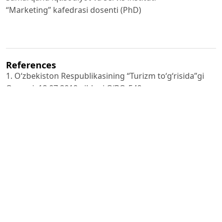
“Marketing” kafedrasi dosenti (PhD)
References
1. O‘zbekiston Respublikasining “Turizm to‘g‘risida”gi
Qonuni, 18.07.2019-yildagi O‘RQ-549-son.
https://lex.uz/docs/-
4428097
2. O‘zbekiston Respublikasi Prezidentining “2022–2026-
yillarga mo‘ljallangan Yangi O‘zbekistonning taraqqiyot
strategiyasi to‘g‘risida”gi Farmoni, 28.01.2022-yildagi PF-
60-son.
https://lex.uz/uz/docs/-5841063
3. O‘zbekiston Respublikasining “Yer uchastkalaridan
foydalanish tartibi yanada takomillashtirilishi