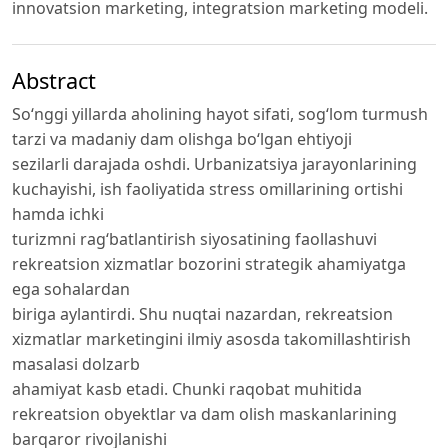
innovatsion marketing, integratsion marketing modeli.
Abstract
So‘nggi yillarda aholining hayot sifati, sog‘lom turmush
tarzi va madaniy dam olishga bo‘lgan ehtiyoji
sezilarli darajada oshdi. Urbanizatsiya jarayonlarining
kuchayishi, ish faoliyatida stress omillarining ortishi
hamda ichki
turizmni rag‘batlantirish siyosatining faollashuvi
rekreatsion xizmatlar bozorini strategik ahamiyatga
ega sohalardan
biriga aylantirdi. Shu nuqtai nazardan, rekreatsion
xizmatlar marketingini ilmiy asosda takomillashtirish
masalasi dolzarb
ahamiyat kasb etadi. Chunki raqobat muhitida
rekreatsion obyektlar va dam olish maskanlarining
barqaror rivojlanishi