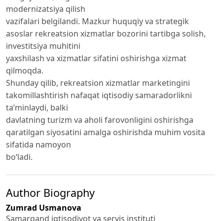
modernizatsiya qilish
vazifalari belgilandi. Mazkur huquqiy va strategik
asoslar rekreatsion xizmatlar bozorini tartibga solish,
investitsiya muhitini
yaxshilash va xizmatlar sifatini oshirishga xizmat
qilmoqda.
Shunday qilib, rekreatsion xizmatlar marketingini
takomillashtirish nafaqat iqtisodiy samaradorlikni
ta’minlaydi, balki
davlatning turizm va aholi farovonligini oshirishga
qaratilgan siyosatini amalga oshirishda muhim vosita
sifatida namoyon
bo‘ladi.
Author Biography
Zumrad Usmanova
Samarqand iqtisodiyot va servis instituti