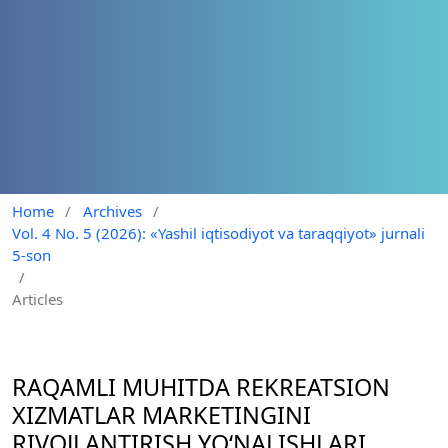
Home
/
Archives
/
Vol. 4 No. 5 (2026): «Yashil iqtisodiyot va taraqqiyot» jurnali
5-son
/
Articles
RAQAMLI MUHITDA REKREATSION
XIZMATLAR MARKETINGINI
RIVOJLANTIRISH YO‘NALISHLARI