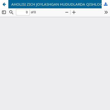
AHOLISI ZICH JOYLASHGAN HUDUDLARDA QISHLOQ JOYLARINING BARQAROR RIVOJLANISHI: NAZARIY-METODOLOGIK ASOSLAR