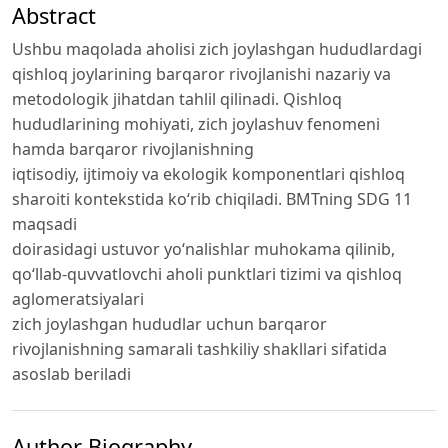
Abstract
Ushbu maqolada aholisi zich joylashgan hududlardagi
qishloq joylarining barqaror rivojlanishi nazariy va
metodologik jihatdan tahlil qilinadi. Qishloq
hududlarining mohiyati, zich joylashuv fenomeni
hamda barqaror rivojlanishning
iqtisodiy, ijtimoiy va ekologik komponentlari qishloq
sharoiti kontekstida ko‘rib chiqiladi. BMTning SDG 11
maqsadi
doirasidagi ustuvor yo‘nalishlar muhokama qilinib,
qo‘llab-quvvatlovchi aholi punktlari tizimi va qishloq
aglomeratsiyalari
zich joylashgan hududlar uchun barqaror
rivojlanishning samarali tashkiliy shakllari sifatida
asoslab beriladi
Author Biography