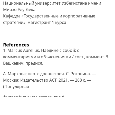
Национальный университет Узбекистана имени
Мирзо Улугбека
Кафедра «Государственные и корпоративные
стратегии», магистрант 1 курса
References
1. Marcus Aurelius. Наедине с собой: с
комментариями и объяснениями / сост., коммент. Э.
Вашкевич; предисл.
А. Маркова; пер. с древнегреч. С. Роговина. —
Москва: Издательство АСТ, 2021. — 288 с. —
(Популярная
философия с иллюстрациями).
2. Vladimir L. Kvint. Концепция стратегирования. Том
I. — Санкт-Петербург: СЗИУ РАНХиГС, 2022. — 132 с. —