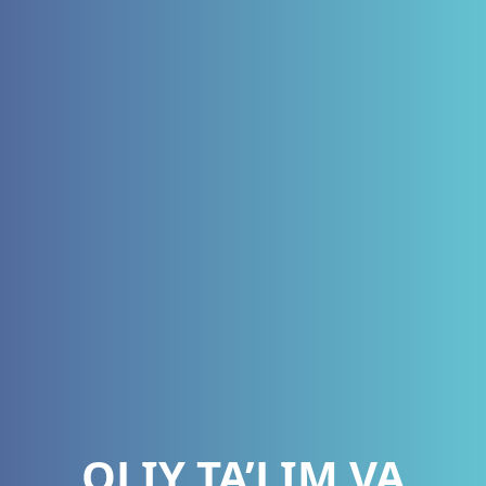
OLIY TA’LIM VA