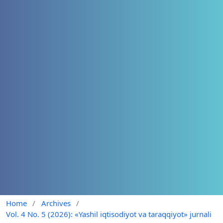
Home
/
Archives
/
Vol. 4 No. 5 (2026): «Yashil iqtisodiyot va taraqqiyot» jurnali