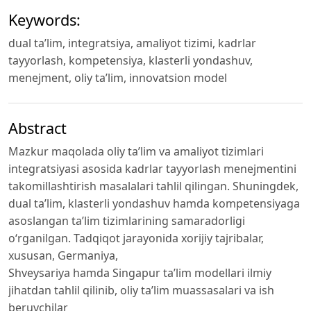
Keywords:
dual ta’lim, integratsiya, amaliyot tizimi, kadrlar
tayyorlash, kompetensiya, klasterli yondashuv,
menejment, oliy ta’lim, innovatsion model
Abstract
Mazkur maqolada oliy ta’lim va amaliyot tizimlari
integratsiyasi asosida kadrlar tayyorlash menejmentini
takomillashtirish masalalari tahlil qilingan. Shuningdek,
dual ta’lim, klasterli yondashuv hamda kompetensiyaga
asoslangan ta’lim tizimlarining samaradorligi
o‘rganilgan. Tadqiqot jarayonida xorijiy tajribalar,
xususan, Germaniya,
Shveysariya hamda Singapur ta’lim modellari ilmiy
jihatdan tahlil qilinib, oliy ta’lim muassasalari va ish
beruvchilar