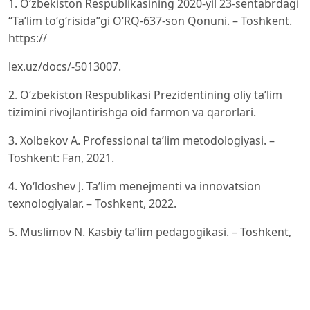
1. O‘zbekiston Respublikasining 2020-yil 23-sentabrdagi
“Ta’lim to‘g‘risida”gi O‘RQ-637-son Qonuni. – Toshkent.
https://
lex.uz/docs/-5013007.
2. O‘zbekiston Respublikasi Prezidentining oliy ta’lim
tizimini rivojlantirishga oid farmon va qarorlari.
3. Xolbekov A. Professional ta’lim metodologiyasi. –
Toshkent: Fan, 2021.
4. Yo‘ldoshev J. Ta’lim menejmenti va innovatsion
texnologiyalar. – Toshkent, 2022.
5. Muslimov N. Kasbiy ta’lim pedagogikasi. – Toshkent,
2020.
6. Abduqodirov A. Ta’lim tizimida dual ta’lim
texnologiyalarini joriy etishning pedagogik asoslari. –