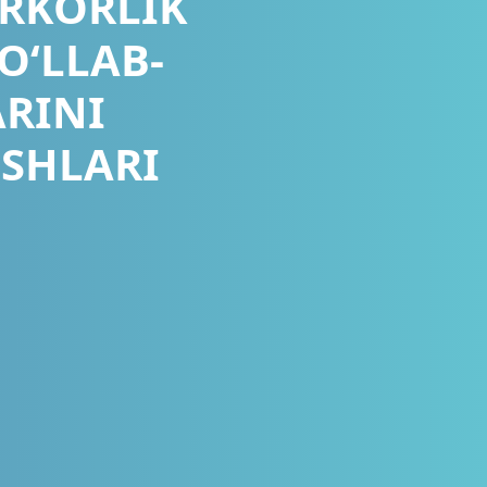
IRKORLIK
O‘LLAB-
RINI
ISHLARI