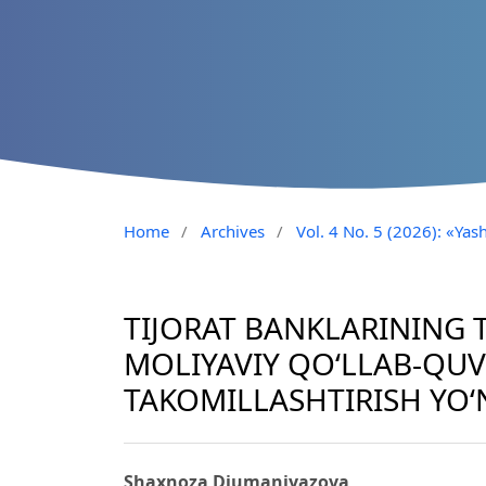
Home
/
Archives
/
Vol. 4 No. 5 (2026): «Yash
TIJORAT BANKLARINING 
MOLIYAVIY QO‘LLAB-QU
TAKOMILLASHTIRISH YO‘
Shaxnoza Djumaniyazova