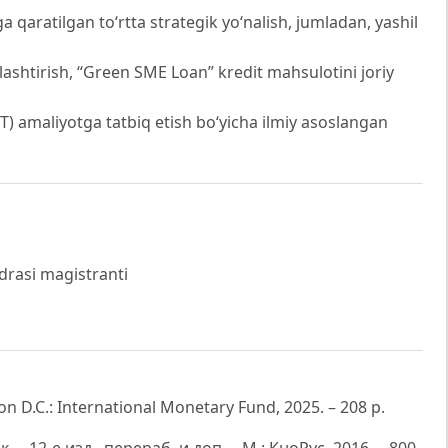
 qaratilgan to‘rtta strategik yo‘nalish, jumladan, yashil
illashtirish, “Green SME Loan” kredit mahsulotini joriy
RBT) amaliyotga tatbiq etish bo‘yicha ilmiy asoslangan
drasi magistranti
 D.C.: International Monetary Fund, 2025. – 208 p.