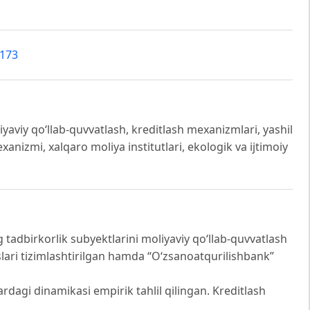
5173
liyaviy qo‘llab-quvvatlash, kreditlash mexanizmlari, yashil
xanizmi, xalqaro moliya institutlari, ekologik va ijtimoiy
 tadbirkorlik subyektlarini moliyaviy qo‘llab-quvvatlash
ari tizimlashtirilgan hamda “O‘zsanoatqurilishbank”
ardagi dinamikasi empirik tahlil qilingan. Kreditlash