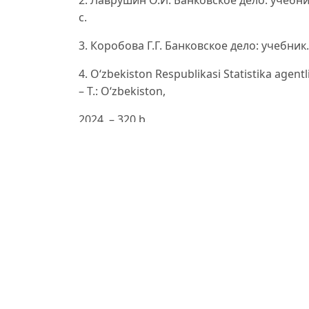
2. Лаврушин О.И. Банковское дело: учебник. 
с.
3. Коробова Г.Г. Банковское дело: учебник. 
4. O‘zbekiston Respublikasi Statistika agentlig
– T.: O‘zbekiston,
2024. – 320 b.
5. O‘zbekiston Respublikasi Markaziy banki. 20
6. O‘zbekiston Respublikasi Prezidentining 
O‘zbekiston
Respublikasining bank tizimini isloh qilish s
https://lex.uz/en/docs/-
4811025
7. O‘zbekiston Respublikasi Prezidentining 2