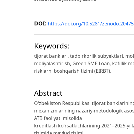
DOI:
https://doi.org/10.5281/zenodo.2047
Keywords:
tijorat banklari, tadbirkorlik subyektlari, mo
moliyalashtirish, Green SME Loan, kafillik me
risklarni boshqarish tizimi (EIRBT).
Abstract
O‘zbekiston Respublikasi tijorat banklarining
mexanizmlarining nazariy-metodologik asosl
ATB faoliyati misolida
kreditlash ko‘rsatkichlarining 2021–2025-yill
tizimida mavjud tizimli