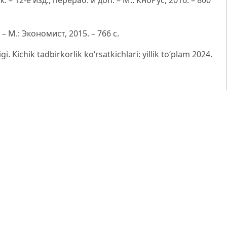
– 12-е изд., перераб. и доп. – М.: КноРус, 2016. – 800
– М.: Экономист, 2015. – 766 с.
i. Kichik tadbirkorlik ko‘rsatkichlari: yillik to‘plam 2024.
24-yilgi yillik hisobot. – T.: O‘zR MB, 2025. – 96 b.
2020-yil 12-maydagi «2020–2025-yillarga mo‘ljallangan
trategiyasi to‘g‘risida»gi PF–5992-sonli Farmoni:
022-yil 28-yanvardagi «2022–2026-yillarga mo‘ljallangan