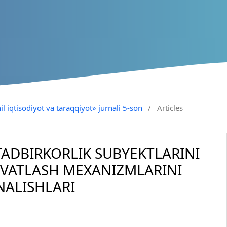
il iqtisodiyot va taraqqiyot» jurnali 5-son
/
Articles
TADBIRKORLIK SUBYEKTLARINI
VVATLASH MEXANIZMLARINI
NALISHLARI