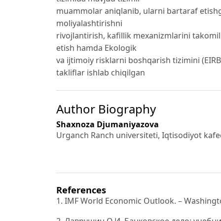
muammolar aniqlanib, ularni bartaraf etishga
moliyalashtirishni
rivojlantirish, kafillik mexanizmlarini takom
etish hamda Ekologik
va ijtimoiy risklarni boshqarish tizimini (EI
takliflar ishlab chiqilgan
Author Biography
Shaxnoza Djumaniyazova
Urganch Ranch universiteti, Iqtisodiyot kafe
References
1. IMF World Economic Outlook. – Washington