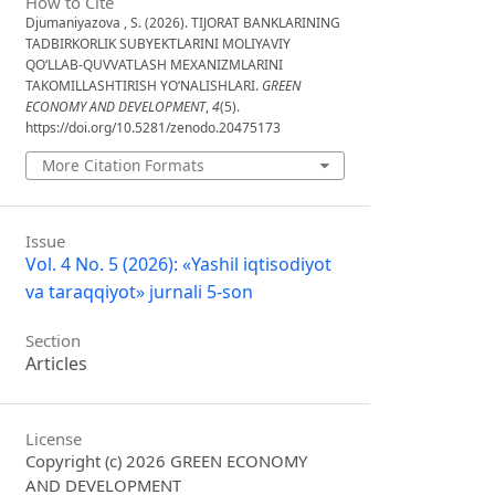
How to Cite
Djumaniyazova , S. (2026). TIJORAT BANKLARINING
TADBIRKORLIK SUBYEKTLARINI MOLIYAVIY
QO‘LLAB-QUVVATLASH MEXANIZMLARINI
TAKOMILLASHTIRISH YO‘NALISHLARI.
GREEN
ECONOMY AND DEVELOPMENT
,
4
(5).
https://doi.org/10.5281/zenodo.20475173
More Citation Formats
Issue
Vol. 4 No. 5 (2026): «Yashil iqtisodiyot
va taraqqiyot» jurnali 5-son
Section
Articles
License
Copyright (c) 2026 GREEN ECONOMY
AND DEVELOPMENT