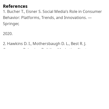
References
1. Bucher T., Eisner S. Social Media’s Role in Consumer
Behavior: Platforms, Trends, and Innovations. —
Springer,
2020.
2. Hawkins D. I., Mothersbaugh D. L., Best R. J.
Consumer Behavior: Building Marketing Strategy. —
McGraw-Hill
Education, 2013.
3. DataReportal. Digital 2025: Global Overview Report.
— URL:
https://datareportal.com/reports/digital-2025-
globaloverview-
report
4. Kaplan A. M., Haenlein M. Users of the World, Unite!