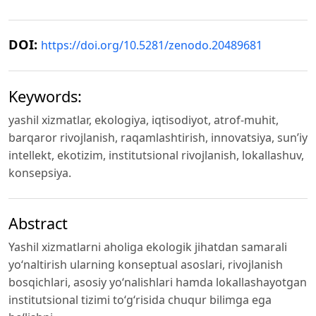
DOI:
https://doi.org/10.5281/zenodo.20489681
Keywords:
yashil xizmatlar, ekologiya, iqtisodiyot, atrof-muhit,
barqaror rivojlanish, raqamlashtirish, innovatsiya, sun’iy
intellekt, ekotizim, institutsional rivojlanish, lokallashuv,
konsepsiya.
Abstract
Yashil xizmatlarni aholiga ekologik jihatdan samarali
yo‘naltirish ularning konseptual asoslari, rivojlanish
bosqichlari, asosiy yo‘nalishlari hamda lokallashayotgan
institutsional tizimi to‘g‘risida chuqur bilimga ega