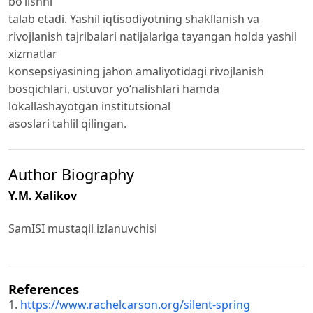
bo‘lishni
talab etadi. Yashil iqtisodiyotning shakllanish va
rivojlanish tajribalari natijalariga tayangan holda yashil
xizmatlar
konsepsiyasining jahon amaliyotidagi rivojlanish
bosqichlari, ustuvor yo‘nalishlari hamda
lokallashayotgan institutsional
asoslari tahlil qilingan.
Author Biography
Y.M. Xalikov
SamISI mustaqil izlanuvchisi
References
1.
https://www.rachelcarson.org/silent-spring