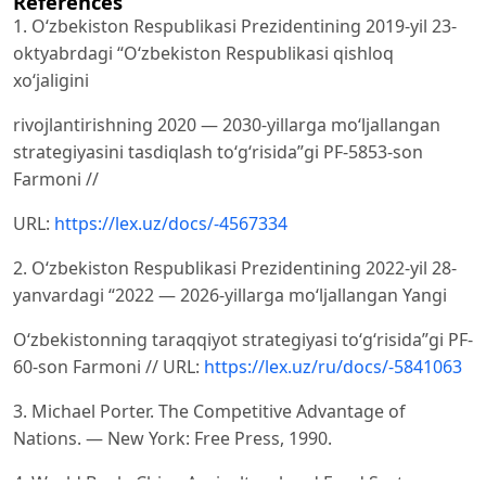
References
1. O‘zbekiston Respublikasi Prezidentining 2019-yil 23-
oktyabrdagi “Oʻzbekiston Respublikasi qishloq
xoʻjaligini
rivojlantirishning 2020 — 2030-yillarga moʻljallangan
strategiyasini tasdiqlash toʻgʻrisida”gi PF-5853-son
Farmoni //
URL:
https://lex.uz/docs/-4567334
2. O‘zbekiston Respublikasi Prezidentining 2022-yil 28-
yanvardagi “2022 — 2026-yillarga moʻljallangan Yangi
Oʻzbekistonning taraqqiyot strategiyasi toʻgʻrisida”gi PF-
60-son Farmoni // URL:
https://lex.uz/ru/docs/-5841063
3. Michael Porter. The Competitive Advantage of
Nations. — New York: Free Press, 1990.
4. World Bank. China Agricultural and Food Sector