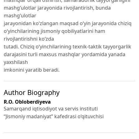
mashqlar orqali oshirish, samaradorlik tayyorgarligini
mashg‘ulotlar jarayonida rivojlantirish, bunda
mashg‘ulotlar
jarayonidan ko‘zlangan maqsad o‘yin jarayonida chiziq
o‘yinchilarining jismoniy qobiliyatlarini ham
rivojlantirishni ko‘zda
tutadi. Chiziq o‘yinchilarining texnik-taktik tayyorgarlik
darajasini turli maxsus mashqlar yordamida yanada
yaxshilash
imkonini yaratib beradi.
Author Biography
R.O. Obloberdiyeva
Samarqand iqtisodiyot va servis instituti
“Jismoniy madaniyat” kafedrasi o‘qituvchisi