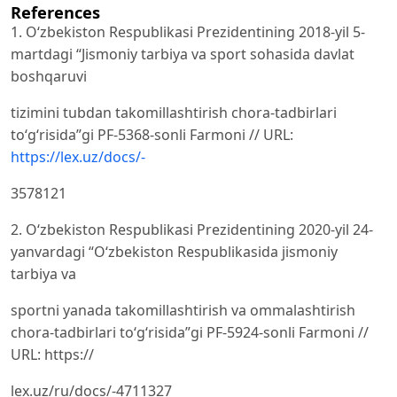
References
1. O‘zbekiston Respublikasi Prezidentining 2018-yil 5-
martdagi “Jismoniy tarbiya va sport sohasida davlat
boshqaruvi
tizimini tubdan takomillashtirish chora-tadbirlari
toʻgʻrisida”gi PF-5368-sonli Farmoni // URL:
https://lex.uz/docs/-
3578121
2. O‘zbekiston Respublikasi Prezidentining 2020-yil 24-
yanvardagi “Oʻzbekiston Respublikasida jismoniy
tarbiya va
sportni yanada takomillashtirish va ommalashtirish
chora-tadbirlari toʻgʻrisida”gi PF-5924-sonli Farmoni //
URL: https://
lex.uz/ru/docs/-4711327