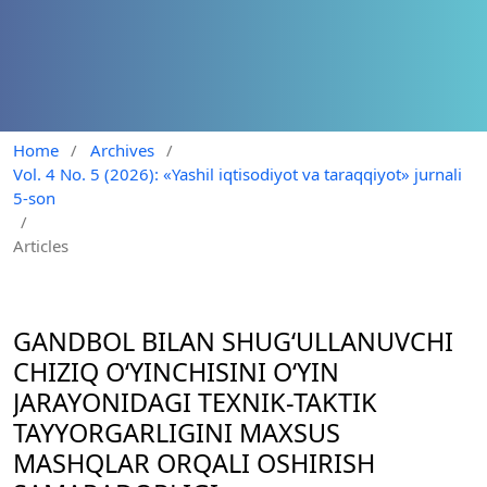
Home
/
Archives
/
Vol. 4 No. 5 (2026): «Yashil iqtisodiyot va taraqqiyot» jurnali
5-son
/
Articles
GANDBOL BILAN SHUG‘ULLANUVCHI
CHIZIQ O‘YINCHISINI O‘YIN
JARAYONIDAGI TEXNIK-TAKTIK
TAYYORGARLIGINI MAXSUS
MASHQLAR ORQALI OSHIRISH