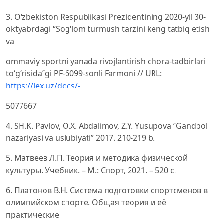
3. O‘zbekiston Respublikasi Prezidentining 2020-yil 30-
oktyabrdagi “Sogʻlom turmush tarzini keng tatbiq etish
va
ommaviy sportni yanada rivojlantirish chora-tadbirlari
toʻgʻrisida”gi PF-6099-sonli Farmoni // URL:
https://lex.uz/docs/-
5077667
4. SH.K. Pavlov, O.X. Abdalimov, Z.Y. Yusupova “Gandbol
nazariyasi va uslubiyati” 2017. 210-219 b.
5. Матвеев Л.П. Теория и методика физической
культуры. Учебник. – М.: Спорт, 2021. – 520 с.
6. Платонов В.Н. Система подготовки спортсменов в
олимпийском спорте. Общая теория и её
практические