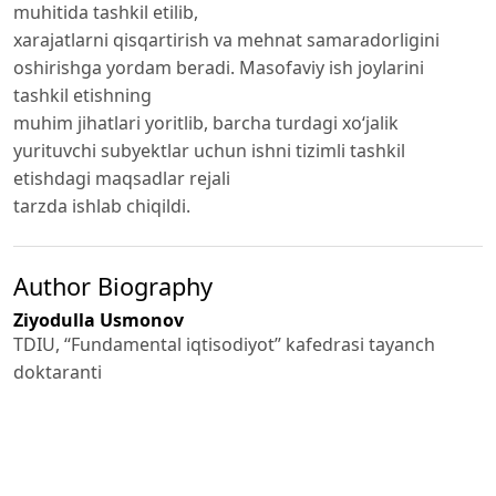
muhitida tashkil etilib,
xarajatlarni qisqartirish va mehnat samaradorligini
oshirishga yordam beradi. Masofaviy ish joylarini
tashkil etishning
muhim jihatlari yoritlib, barcha turdagi xo‘jalik
yurituvchi subyektlar uchun ishni tizimli tashkil
etishdagi maqsadlar rejali
tarzda ishlab chiqildi.
Author Biography
Ziyodulla Usmonov
TDIU, ʻʻFundamental iqtisodiyot’’ kafedrasi tayanch
doktaranti