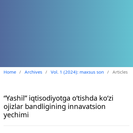
Home
/
Archives
/
Vol. 1 (2024): maxsus son
/
Articles
“Yashil” iqtisodiyotga o‘tishda ko‘zi
ojizlar bandligining innavatsion
yechimi