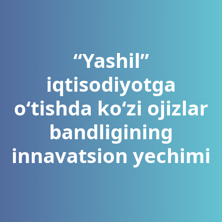
“Yashil”
iqtisodiyotga
o‘tishda ko‘zi ojizlar
bandligining
innavatsion yechimi