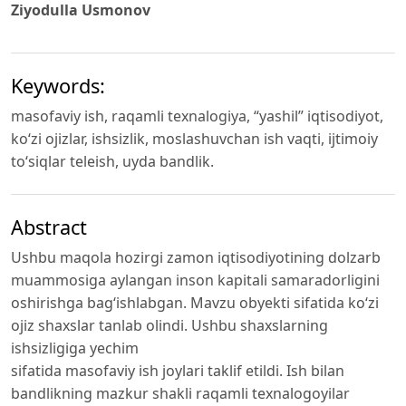
Ziyodulla Usmonov
Keywords:
masofaviy ish, raqamli texnalogiya, “yashil” iqtisodiyot,
ko‘zi ojizlar, ishsizlik, moslashuvchan ish vaqti, ijtimoiy
to‘siqlar teleish, uyda bandlik.
Abstract
Ushbu maqola hozirgi zamon iqtisodiyotining dolzarb
muammosiga aylangan inson kapitali samaradorligini
oshirishga bag‘ishlabgan. Mavzu obyekti sifatida ko‘zi
ojiz shaxslar tanlab olindi. Ushbu shaxslarning
ishsizligiga yechim
sifatida masofaviy ish joylari taklif etildi. Ish bilan
bandlikning mazkur shakli raqamli texnalogoyilar