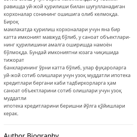
равишда уй-жой қурилиши билан шуғулланадиган
корхоналар сонининг ошишига олиб келмоқда.
Бироқ
мамлакатда қурилиш корхоналари учун яна бир
катта имконият мавжуд бўлиб, у саноат объектлари-
нинг қурилишини амалга оширишда намоён
бўлмоқда. Бундай имкониятни юзага чиқишида
тижорат
банкларининг ўрни катта бўлиб, улар фуқароларга
уй-жой сотиб олишлари учун узоқ муддатли ипотека
кредитлари бергани каби тадбиркорларга ҳам
саноат объектларини сотиб олишлари учун узоқ
муддатли
ипотека кредитларини беришни йўлга қўйишлари
керак.
Author Biography