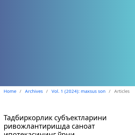
Home
/
Archives
/
Vol. 1 (2024): maxsus son
/
Articles
Тадбиркорлик субъектларини
ривожлантиришда саноат
ипотекасининг ўрни