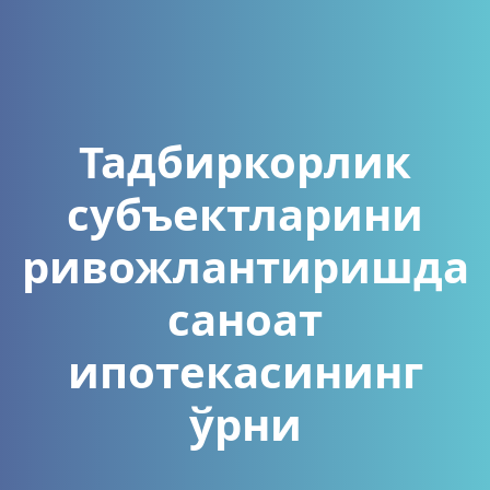
Тадбиркорлик
субъектларини
ривожлантиришда
саноат
ипотекасининг
ўрни