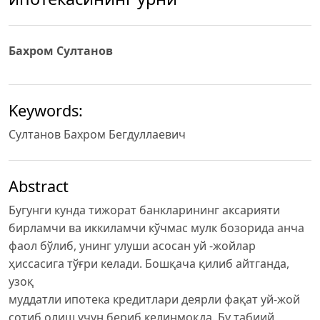
Бахром Султанов
Keywords:
Султанов Бахром Бегдуллаевич
Abstract
Бугунги кунда тижорат банкларининг аксарияти
бирламчи ва иккиламчи кўчмас мулк бозорида анча
фаол бўлиб, унинг улуши асосан уй -жойлар
ҳиссасига тўғри келади. Бошқача қилиб айтганда,
узоқ
муддатли ипотека кредитлари деярли фақат уй-жой
сотиб олиш учун бериб келинмоқда. Бу табиий