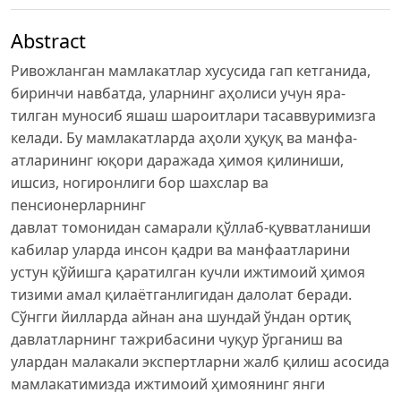
Abstract
Ривожланган мамлакатлар хусусида гап кетганида,
биринчи навбатда, уларнинг аҳолиси учун яра-
тилган муносиб яшаш шароитлари тасаввуримизга
келади. Бу мамлакатларда аҳоли ҳуқуқ ва манфа-
атларининг юқори даражада ҳимоя қилиниши,
ишсиз, ногиронлиги бор шахслар ва
пенсионерларнинг
давлат томонидан самарали қўллаб-қувватланиши
кабилар уларда инсон қадри ва манфаатларини
устун қўйишга қаратилган кучли ижтимоий ҳимоя
тизими амал қилаётганлигидан далолат беради.
Сўнгги йилларда айнан ана шундай ўндан ортиқ
давлатларнинг тажрибасини чуқур ўрганиш ва
улардан малакали экспертларни жалб қилиш асосида
мамлакатимизда ижтимоий ҳимоянинг янги