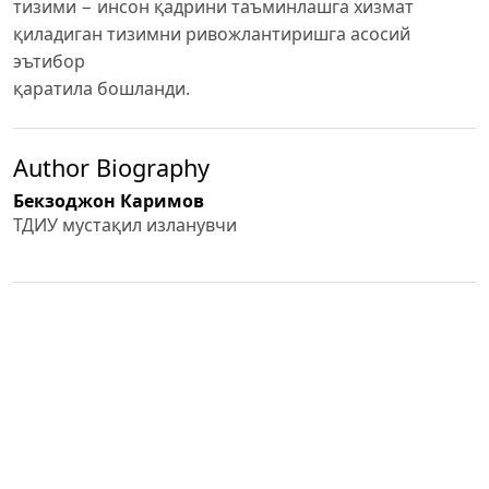
тизими − инсон қадрини таъминлашга хизмат
қиладиган тизимни ривожлантиришга асосий
эътибор
қаратила бошланди.
Author Biography
Бекзоджон Каримов
ТДИУ мустақил изланувчи
PDF (O'ZBEK)
Published