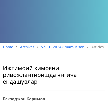
Home
/
Archives
/
Vol. 1 (2024): maxsus son
/
Articles
Ижтимоий ҳимояни
ривожлантиришда янгича
ёндашувлар
Бекзоджон Каримов