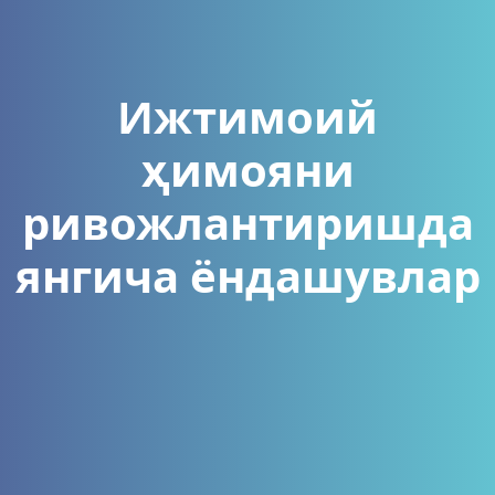
Ижтимоий
ҳимояни
ривожлантиришда
янгича ёндашувлар