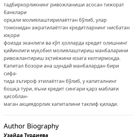
тадбиркорликнинг ривожланиши асосан тижорат
банклари
орқали молиялаштирилаётган бўлиб, улар
томонидан ажратилаётган кредитларнинг нисбатан
юқори
фоизда эканлиги ва кўп ҳолларда кредит олишнинг
қийинлиги муқобил молиялаштириш манбаларини
ривожлантириш эҳтиёжини юзага келтирмоқда.
Капитал бозори ана шундай манбалардан бири
сифа-
тида эътироф этилаётган бўлиб, у капиталнинг
бошқа тури, яъни кредит сингари қарз маблағи
ҳисоблан-
маган акциядорлик капиталини таклиф қилади.
Author Biography
Узайда Турдиева