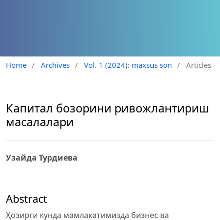
Home
/
Archives
/
Vol. 1 (2024): maxsus son
/
Articles
Капитал бозорини ривожлантириш
масалалари
Узайда Турдиева
Abstract
Ҳозирги кунда мамлакатимизда бизнес ва