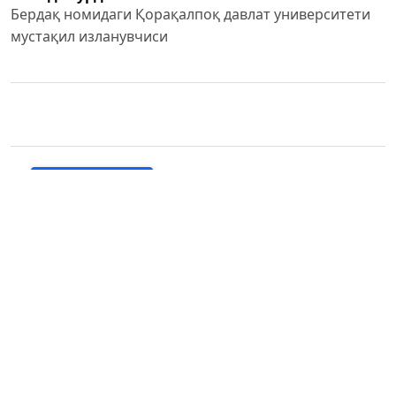
Бердақ номидаги Қорақалпоқ давлат университети
мустақил изланувчиси
PDF (O'ZBEK)
Published
2024-03-02
How to Cite
Турдиева, У. (2024). Капитал бозорини ривожлантириш
масалалари.
GREEN ECONOMY AND DEVELOPMENT
,
1
. Retrieved
from https://yashil-iqtisodiyot-
taraqqiyot.uz/journal/index.php/GED/article/view/1227