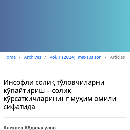
Home
/
Archives
/
Vol. 1 (2024): maxsus son
/
Articles
Инсофли солиқ тўловчиларни
кўпайтириш – солиқ
кўрсаткичларининг муҳим омили
сифатида
Алишер Абдурасулов