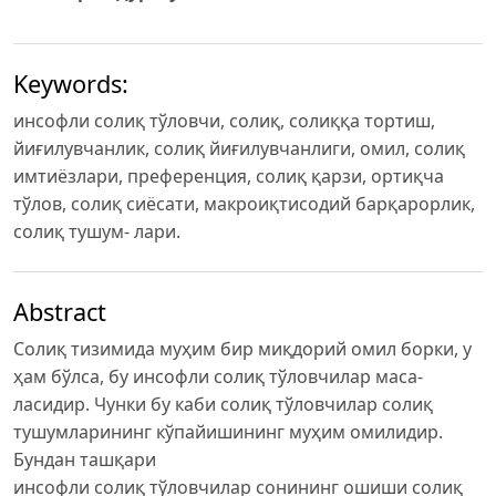
Keywords:
инсофли солиқ тўловчи, солиқ, солиққа тортиш,
йиғилувчанлик, солиқ йиғилувчанлиги, омил, солиқ
имтиёзлари, преференция, солиқ қарзи, ортиқча
тўлов, солиқ сиёсати, макроиқтисодий барқарорлик,
солиқ тушум- лари.
Abstract
Солиқ тизимида муҳим бир миқдорий омил борки, у
ҳам бўлса, бу инсофли солиқ тўловчилар маса-
ласидир. Чунки бу каби солиқ тўловчилар солиқ
тушумларининг кўпайишининг муҳим омилидир.
Бундан ташқари
инсофли солиқ тўловчилар сонининг ошиши солиқ