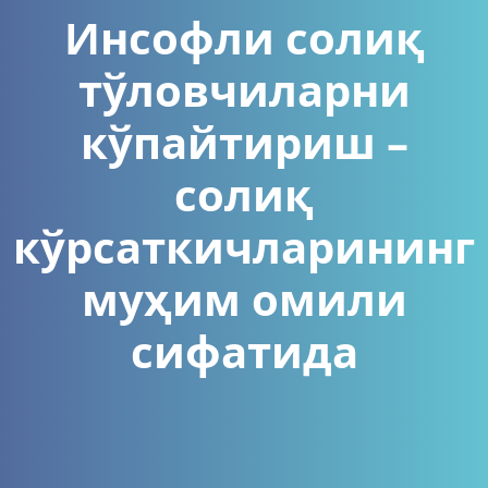
Инсофли солиқ
тўловчиларни
кўпайтириш –
солиқ
кўрсаткичларининг
муҳим омили
сифатида