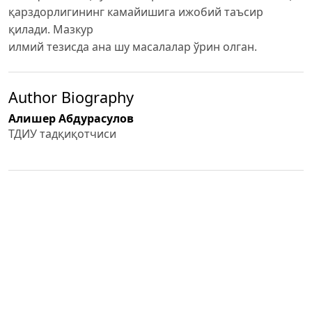
қарздорлигининг камайишига ижобий таъсир
қилади. Мазкур
илмий тезисда ана шу масалалар ўрин олган.
Author Biography
Алишер Абдурасулов
ТДИУ тадқиқотчиси
PDF (O'ZBEK)
Published