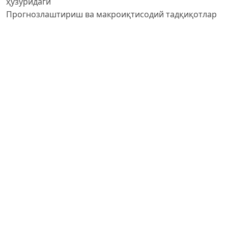
ҳузуридаги
Прогнозлаштириш ва макроиқтисодий тадқиқотлар
институти
мустақил тадқиқотчиси
PDF (O'ZBEK)
Published
2024-03-02
How to Cite
Тангрибердиев, С. (2024). Инклюзив иқтисодий ўсиш: назария,
муаммо ва уларнинг ечимлари.
GREEN ECONOMY AND