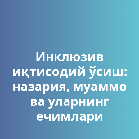
Инклюзив
иқтисодий ўсиш:
назария, муаммо
ва уларнинг
ечимлари