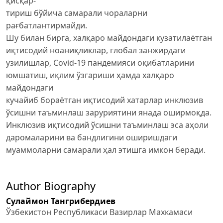
қисқар-
тириш бўйича самарали чораларни
рағбатлантирмайди.
Шу билан бирга, халқаро майдондаги кузатилаётган
иқтисодий ноаниқликлар, глобал занжирдаги
узилишлар, Сovid-19 пандемияси оқибатларини
юмшатиш, иқлим ўзгариши ҳамда халқаро
майдондаги
кучайиб бораётган иқтисодий хатарлар инклюзив
ўсишни таъминлаш заруриятини янада оширмоқда.
Инклюзив иқтисодий ўсишни таъминлаш эса аҳоли
даромаларини ва бандлигини оширишдаги
муаммоларни самарали ҳал этишга имкон беради.
Author Biography
Сулаймон Тангрибердиев
Ўзбекистон Республикаси Вазирлар Махкамаси