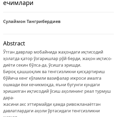
ечимлари
Сулаймон Тангрибердиев
Abstract
Ўтган даврлар мобайнида жаҳондаги иқтисодий
ҳолатда қатор ўзгаришлар рўй берди, жаҳон иқтисо-
диёти секин бўлса-да, ўсишга эришди.
Бироқ қашшоқлик ва тенгсизликни қисқартириш
бўйича кенг кўламли вазифалар ижроси амалга
ошмади ёки кечикмоқда, яъни бугунги кундаги
эришилган иқтисодий ўсиш аҳолининг реал турмуш
дара-
жасини акс эттирмайди ҳамда ривожланаётган
давлатлардаги аҳоли ўртасидаги тенгсизликни