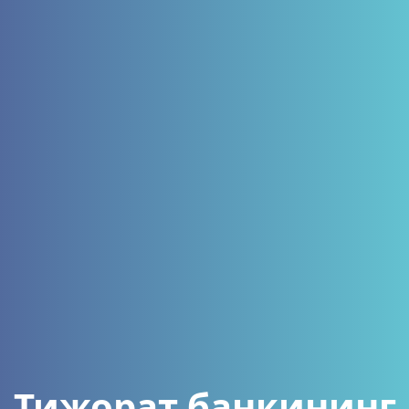
Тижорат банкининг