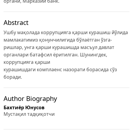
органи, Марказий банк.
Abstract
Ушбу мақолада коррупцияга қарши курашиш йўлида
мамлакатимиз қонунчилигида бўлаётган ўзга-
ришлар, унга қарши курашишда масъул давлат
органлари батафсил ёритилган. Шунингдек,
коррупцияга қарши
курашишдаги комплаенс назорати борасида сўз
боради.
Author Biography
Бахтиёр Юнусов
Мустақил тадқиқотчи