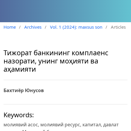
Home
/
Archives
/
Vol. 1 (2024): maxsus son
/
Articles
Тижорат банкининг комплаенс
назорати, унинг моҳияти ва
аҳамияти
Бахтиёр Юнусов
Keywords:
молиявий асос, молиявий ресурс, капитал, давлат