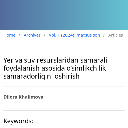
Home
/
Archives
/
Vol. 1 (2024): maxsus son
/
Articles
Yer va suv resurslaridan samarali
foydalanish asosida o‘simlikchilik
samaradorligini oshirish
Dilora Khalimova
Keywords: