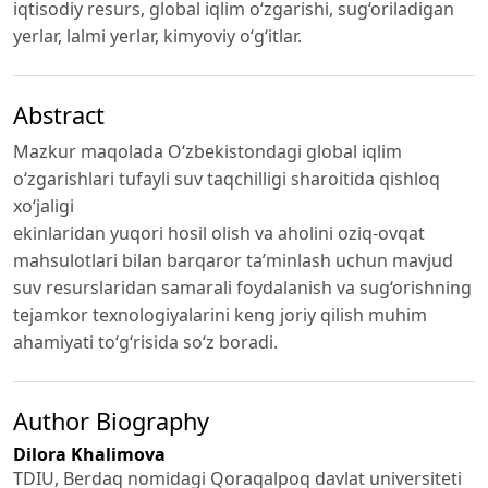
iqtisodiy resurs, global iqlim o‘zgarishi, sug‘oriladigan
yerlar, lalmi yerlar, kimyoviy o‘g‘itlar.
Abstract
Mazkur maqolada O‘zbekistondagi global iqlim
o‘zgarishlari tufayli suv taqchilligi sharoitida qishloq
xo‘jaligi
ekinlaridan yuqori hosil olish va aholini oziq-ovqat
mahsulotlari bilan barqaror ta’minlash uchun mavjud
suv resurslaridan samarali foydalanish va sug‘orishning
tejamkor texnologiyalarini keng joriy qilish muhim
ahamiyati to‘g‘risida so‘z boradi.
Author Biography
Dilora Khalimova
TDIU, Berdaq nomidagi Qoraqalpoq davlat universiteti