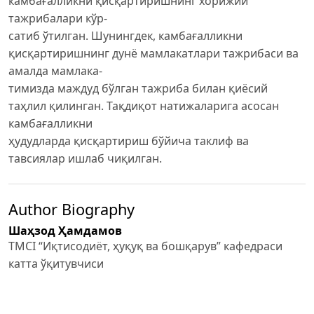
камбағалликни қисқартиришнинг хорижий
тажрибалари кўр-
сатиб ўтилган. Шунингдек, камбағалликни
қисқартиришнинг дунё мамлакатлари тажрибаси ва
амалда мамлака-
тимизда маждуд бўлган тажриба билан қиёсий
таҳлил қилинган. Тақдиқот натижаларига асосан
камбағалликни
ҳудудларда қисқартириш бўйича таклиф ва
тавсиялар ишлаб чиқилган.
Author Biography
Шаҳзод Ҳамдамов
TMCI “Иқтисодиёт, ҳуқуқ ва бошқарув” кафедраси
катта ўқитувчиси