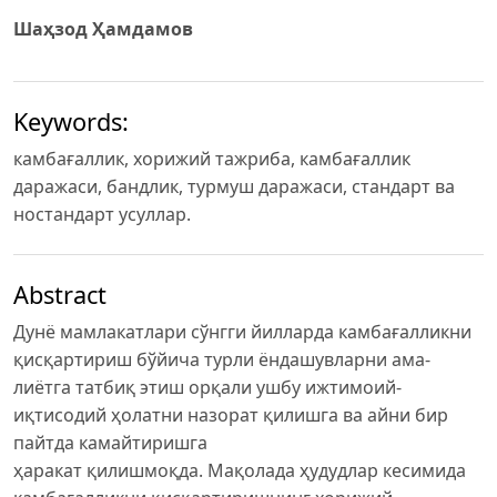
Шаҳзод Ҳамдамов
Keywords:
камбағаллик, хорижий тажриба, камбағаллик
даражаси, бандлик, турмуш даражаси, стандарт ва
ностандарт усуллар.
Abstract
Дунё мамлакатлари сўнгги йилларда камбағалликни
қисқартириш бўйича турли ёндашувларни ама-
лиётга татбиқ этиш орқали ушбу ижтимоий-
иқтисодий ҳолатни назорат қилишга ва айни бир
пайтда камайтиришга
ҳаракат қилишмоқда. Мақолада ҳудудлар кесимида