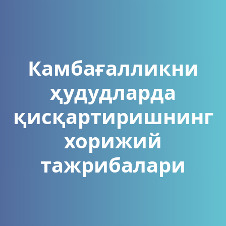
Камбағалликни
ҳудудларда
қисқартиришнинг
хорижий
тажрибалари