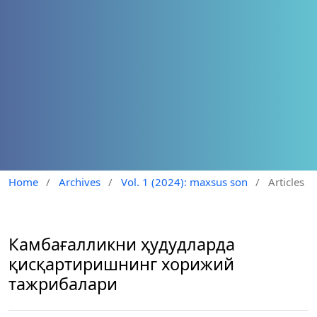
Home
/
Archives
/
Vol. 1 (2024): maxsus son
/
Articles
Камбағалликни ҳудудларда
қисқартиришнинг хорижий
тажрибалари