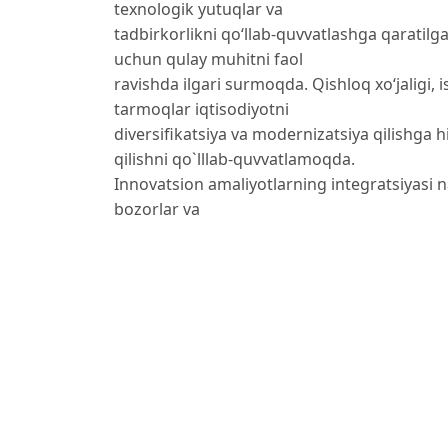
texnologik yutuqlar va
tadbirkorlikni qo‘llab-quvvatlashga qaratilga
uchun qulay muhitni faol
ravishda ilgari surmoqda. Qishloq xo‘jaligi,
tarmoqlar iqtisodiyotni
diversifikatsiya va modernizatsiya qilishga
qilishni qo`lllab-quvvatlamoqda.
Innovatsion amaliyotlarning integratsiyasi na
bozorlar va
investitsiya imkoniyatlarini ham ochadi. Us
O‘zbekistonni jahon iqtisodiyotida
dinamik o‘yinchi sifatidagi o‘rnini egallas
subyektlarida
innovatsiyalar madaniyatini oshirish O‘zbek
erishish uchun muhim
ahamiyatga ega.