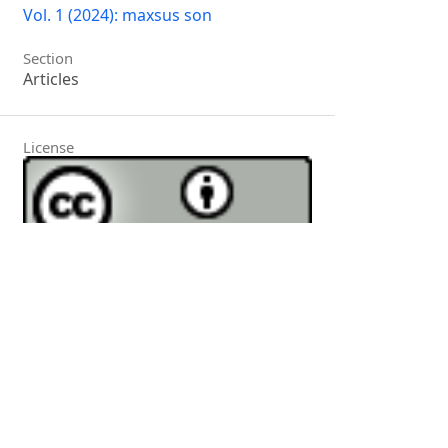
Vol. 1 (2024): maxsus son
Section
Articles
License
This work is licensed under a
Creative
Commons Attribution 4.0 International
License
.