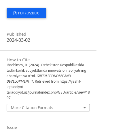
PDF (O'ZBEK)
Published
2024-03-02
How to Cite
Ibrohimov, B. (2024). O‘zbekiston Respublikasida
tadbirkorlik subyektlarida innovatsion faoliyatning
ahamiyati va o‘rni.
GREEN ECONOMY AND
DEVELOPMENT
,
1
. Retrieved from https://yashil-
iqtisodiyot-
taraqqiyot.uz/journal/index.php/GED/article/view/18
97
More Citation Formats
Issue