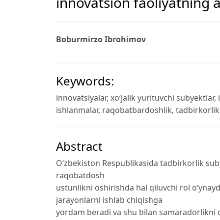
innovatsion faoliyatning a
Boburmirzo Ibrohimov
Keywords:
innovatsiyalar, xo‘jalik yurituvchi subyektlar,
ishlanmalar, raqobatbardoshlik, tadbirkorlik
Abstract
O‘zbekiston Respublikasida tadbirkorlik subye
raqobatdosh
ustunlikni oshirishda hal qiluvchi rol o‘ynay
jarayonlarni ishlab chiqishga
yordam beradi va shu bilan samaradorlikni o