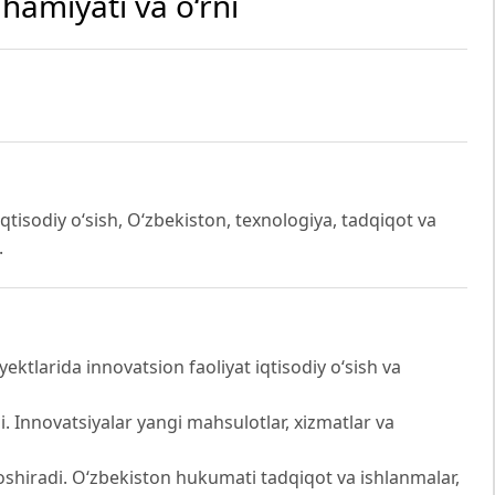
hamiyati va o‘rni
 iqtisodiy o‘sish, O‘zbekiston, texnologiya, tadqiqot va
.
ktlarida innovatsion faoliyat iqtisodiy o‘sish va
di. Innovatsiyalar yangi mahsulotlar, xizmatlar va
shiradi. O‘zbekiston hukumati tadqiqot va ishlanmalar,