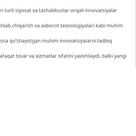
n turli siyosat va tashabbuslar orqali innovatsiyalar
 ishlab chiqarish va axborot texnologiyalari kabi muhim
 hissa qo‘shayotgan muhim innovatsiyalarni tadbiq
faqat tovar va xizmatlar sifatini yaxshilaydi, balki yangi
hbu transformativ yondashuv barqaror rivojlanish va
h uchun muhim ahamiyatga ega. Shu bois tadbirkorlik
istonda uzoq muddatli iqtisodiy barqarorlik va o‘sishga