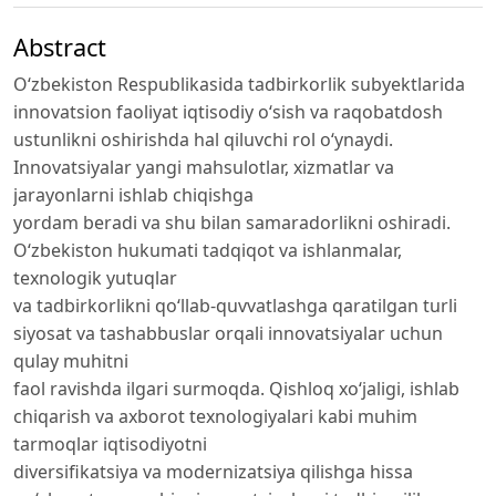
Abstract
O‘zbekiston Respublikasida tadbirkorlik subyektlarida
innovatsion faoliyat iqtisodiy o‘sish va raqobatdosh
ustunlikni oshirishda hal qiluvchi rol o‘ynaydi.
Innovatsiyalar yangi mahsulotlar, xizmatlar va
jarayonlarni ishlab chiqishga
yordam beradi va shu bilan samaradorlikni oshiradi.
O‘zbekiston hukumati tadqiqot va ishlanmalar,
texnologik yutuqlar
va tadbirkorlikni qo‘llab-quvvatlashga qaratilgan turli
siyosat va tashabbuslar orqali innovatsiyalar uchun
qulay muhitni
faol ravishda ilgari surmoqda. Qishloq xo‘jaligi, ishlab
chiqarish va axborot texnologiyalari kabi muhim
tarmoqlar iqtisodiyotni
diversifikatsiya va modernizatsiya qilishga hissa