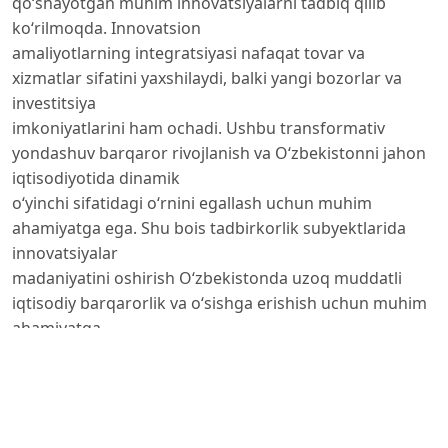
qo‘shayotgan muhim innovatsiyalarni tadbiq qilib
ko‘rilmoqda. Innovatsion
amaliyotlarning integratsiyasi nafaqat tovar va
xizmatlar sifatini yaxshilaydi, balki yangi bozorlar va
investitsiya
imkoniyatlarini ham ochadi. Ushbu transformativ
yondashuv barqaror rivojlanish va O‘zbekistonni jahon
iqtisodiyotida dinamik
o‘yinchi sifatidagi o‘rnini egallash uchun muhim
ahamiyatga ega. Shu bois tadbirkorlik subyektlarida
innovatsiyalar
madaniyatini oshirish O‘zbekistonda uzoq muddatli
iqtisodiy barqarorlik va o‘sishga erishish uchun muhim
ahamiyatga
ega.
Author Biography