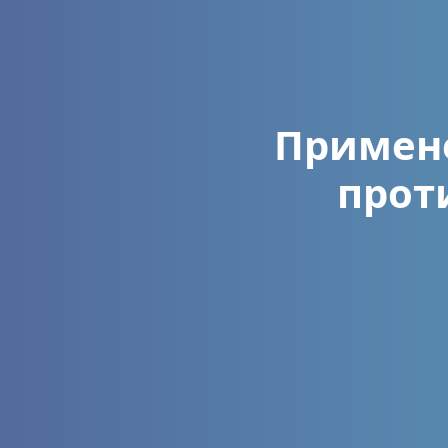
Примен
прот