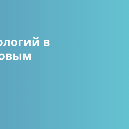
логий в
совым