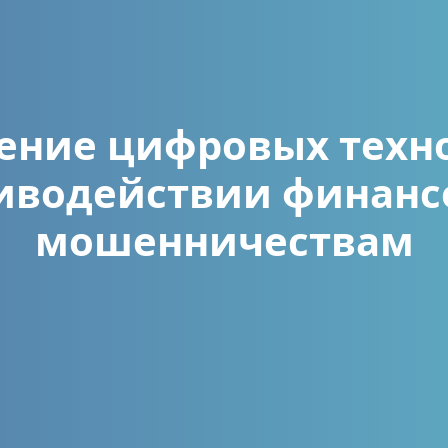
ение цифровых техно
иводействии финан
мошенничествам