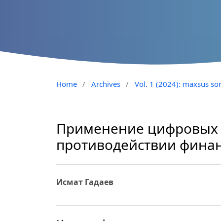
Home
/
Archives
/
Vol. 1 (2024): maxsus so
Применение цифровых 
противодействии фина
Исмат Гадаев