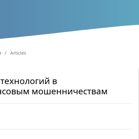
n
/
Articles
технологий в
нсовым мошенничествам