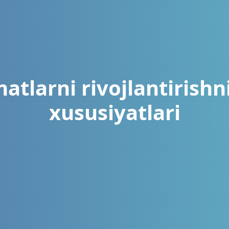
matlarni rivojlantiris
xususiyatlari