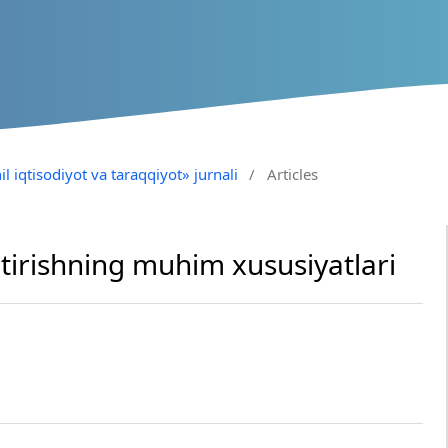
il iqtisodiyot va taraqqiyot» jurnali
/
Articles
ntirishning muhim xususiyatlari