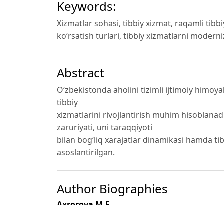
Keywords:
Xizmatlar sohasi, tibbiy xizmat, raqamli tibbiy
ko‘rsatish turlari, tibbiy xizmatlarni modern
Abstract
O‘zbekistonda aholini tizimli ijtimoiy himoy
tibbiy
xizmatlarini rivojlantirish muhim hisoblanad
zaruriyati, uni taraqqiyoti
bilan bog‘liq xarajatlar dinamikasi hamda ti
asoslantirilgan.
Author Biographies
Axrorova M.F.
SamISI tayanch doktaranti