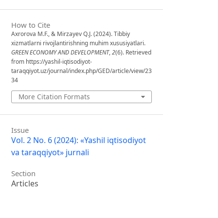
How to Cite
Axrorova M.F., & Mirzayev Q.J. (2024). Tibbiy
xizmatlarni rivojlantirishning muhim xususiyatlari.
GREEN ECONOMY AND DEVELOPMENT
,
2
(6). Retrieved
from https://yashil-iqtisodiyot-
taraqqiyot.uz/journal/index.php/GED/article/view/23
34
More Citation Formats
Issue
Vol. 2 No. 6 (2024): «Yashil iqtisodiyot
va taraqqiyot» jurnali
Section
Articles
License