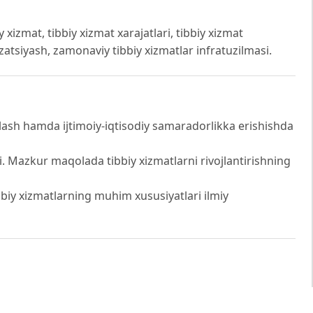
 xizmat, tibbiy xizmat xarajatlari, tibbiy xizmat
izatsiyash, zamonaviy tibbiy xizmatlar infratuzilmasi.
alash hamda ijtimoiy-iqtisodiy samaradorlikka erishishda
i. Mazkur maqolada tibbiy xizmatlarni rivojlantirishning
bbiy xizmatlarning muhim xususiyatlari ilmiy