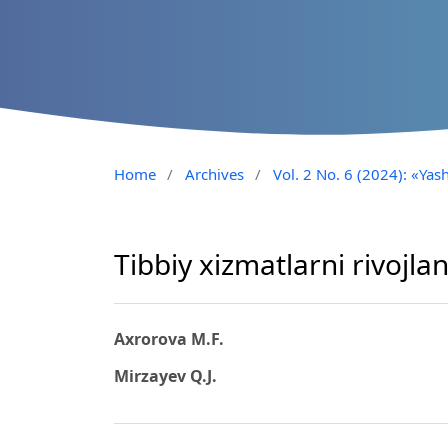
Home
/
Archives
/
Vol. 2 No. 6 (2024): «Yash
Tibbiy xizmatlarni rivojla
Axrorova M.F.
Mirzayev Q.J.