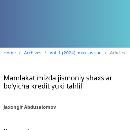
Home
/
Archives
/
Vol. 1 (2024): maxsus son
/
Articles
Mamlakatimizda jismoniy shaxslar
bo‘yicha kredit yuki tahlili
Jaxongir Abdusalomov