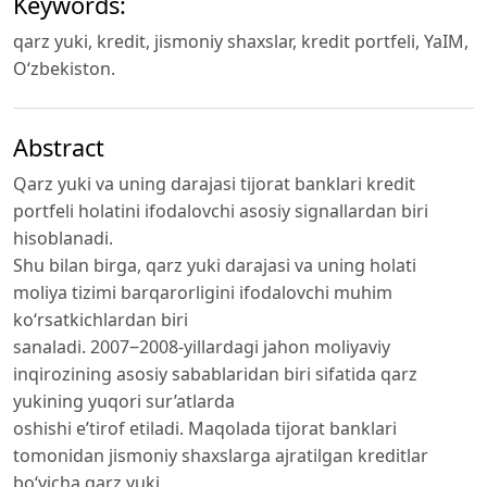
Keywords:
qarz yuki, kredit, jismoniy shaxslar, kredit portfeli, YaIM,
O‘zbekiston.
Abstract
Qarz yuki va uning darajasi tijorat banklari kredit
portfeli holatini ifodalovchi asosiy signallardan biri
hisoblanadi.
Shu bilan birga, qarz yuki darajasi va uning holati
moliya tizimi barqarorligini ifodalovchi muhim
ko‘rsatkichlardan biri
sanaladi. 2007‒2008-yillardagi jahon moliyaviy
inqirozining asosiy sabablaridan biri sifatida qarz
yukining yuqori sur’atlarda
oshishi e’tirof etiladi. Maqolada tijorat banklari
tomonidan jismoniy shaxslarga ajratilgan kreditlar
bo‘yicha qarz yuki