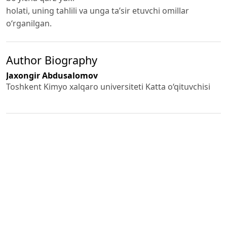
holati, uning tahlili va unga ta’sir etuvchi omillar
o‘rganilgan.
Author Biography
Jaxongir Abdusalomov
Toshkent Kimyo xalqaro universiteti Katta o‘qituvchisi
PDF (O'ZBEK)
Published
2024-03-02