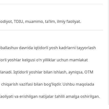
tisodiyot, TDIU, muammo, ta’lim, ilmiy faoliyat.
allashuv davrida iqtidorli yosh kadrlarni tayyorlash
orli yoshlar kelgusi oʻn yilliklar uchun mamlakat
anadi. Iqtidorli yoshlar bilan ishlash, ayniqsa, OTM
r chiqarish vazifasi bilan bogʻliqdir. Ushbu maqolada
aoliyati va erishilgan natijalar tahlili amalga oshirilgan.
ash muammolari va ularga yechimlar aks etgan.