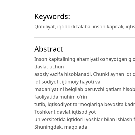
Keywords:
Qobiliyat, iqtidorli talaba, inson kapitali, iq
Abstract
Inson kapitalining ahamiyati oshayotgan glob
davlat uchun
asosiy vazifa hisoblanadi. Chunki aynan iqtid
iqtisodiyoti, ijtimoiy hayoti va
madaniyatini belgilab beruvchi qatlam hisobl
faoliyatida muhim oʻrin
tutib, iqtisodiyot tarmoqlariga bevosita kad
Toshkent davlat iqtisodiyot
universitetida iqtidorli yoshlar bilan ishlash f
Shuningdek, maqolada
xorij tajribasi, iqtidorli yoshlar bilan ishl