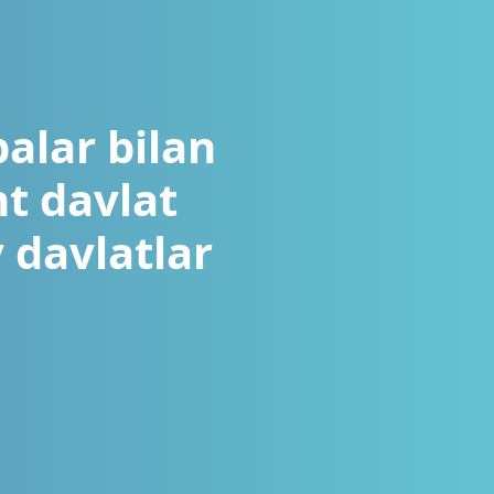
balar bilan
nt davlat
y davlatlar