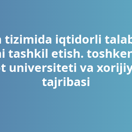
m tizimida iqtidorli tala
i tashkil etish. toshke
t universiteti va xoriji
tajribasi