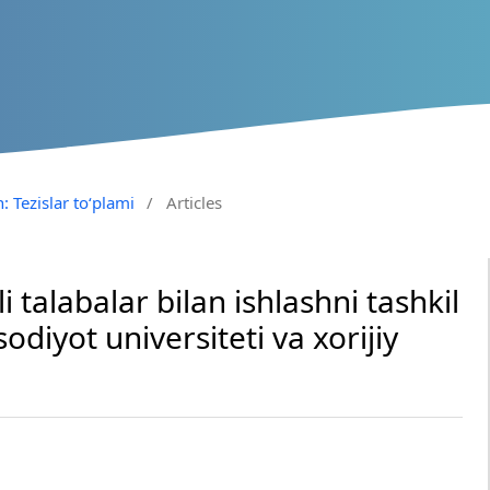
: Tezislar to‘plami
/
Articles
li talabalar bilan ishlashni tashkil
sodiyot universiteti va xorijiy