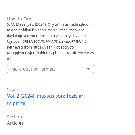
How to Cite
S. M. Mirzaliyev. (2024). Oliy ta’lim tizimida iqtidorli
talabalar bilan ishlashni tashkil etish. toshkent
davlat iqtisodiyot universiteti va xorijiy davlatlar
tajribasi.
GREEN ECONOMY AND DEVELOPMENT
,
2
.
Retrieved from https://yashil-iqtisodiyot-
taraqqiyot.uz/journal/index.php/GED/article/view/25
01
More Citation Formats
Issue
Vol. 2 (2024): maxsus son: Tezislar
to‘plami
Section
Articles