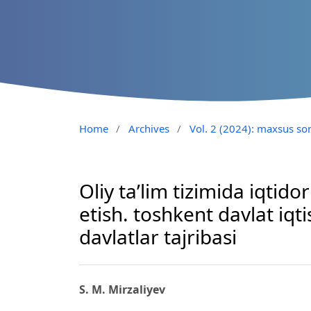
Home
/
Archives
/
Vol. 2 (2024): maxsus son
Oliy ta’lim tizimida iqtidor
etish. toshkent davlat iqti
davlatlar tajribasi
S. M. Mirzaliyev