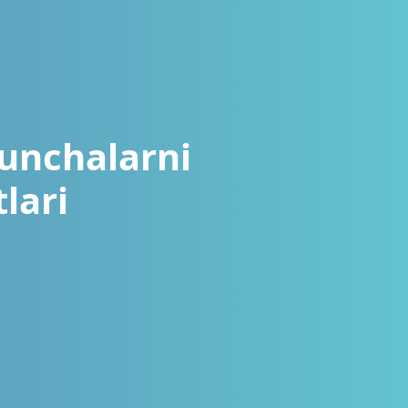
hunchalarni
lari