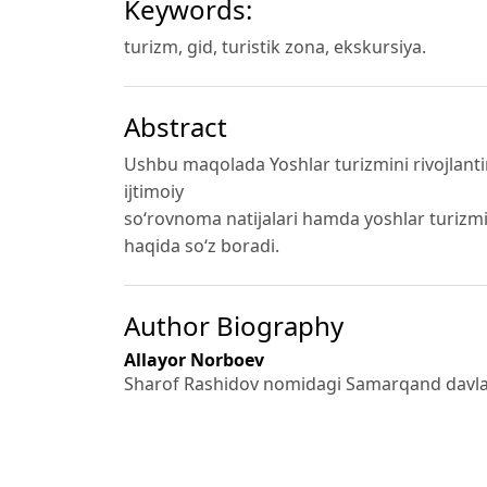
Keywords:
turizm, gid, turistik zona, ekskursiya.
Abstract
Ushbu maqolada Yoshlar turizmini rivojlantiri
ijtimoiy
so‘rovnoma natijalari hamda yoshlar turizmin
haqida so‘z boradi.
Author Biography
Allayor Norboev
Sharof Rashidov nomidagi Samarqand davlat 