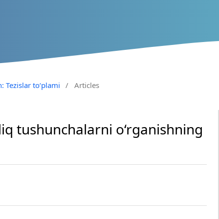
: Tezislar to‘plami
/
Articles
‘liq tushunchalarni o‘rganishning