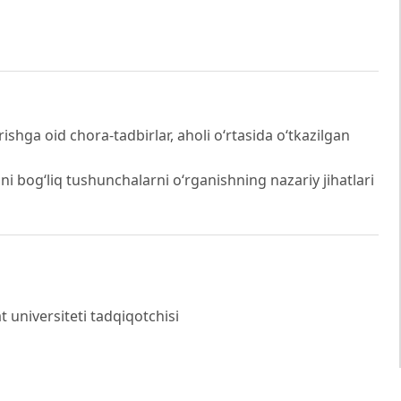
shga oid chora-tadbirlar, aholi o‘rtasida o‘tkazilgan
i bog‘liq tushunchalarni o‘rganishning nazariy jihatlari
universiteti tadqiqotchisi