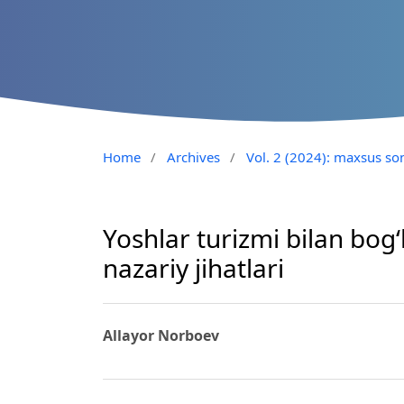
Home
/
Archives
/
Vol. 2 (2024): maxsus son
Yoshlar turizmi bilan bog
nazariy jihatlari
Allayor Norboev