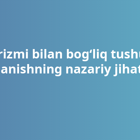
rizmi bilan bog‘liq tus
ganishning nazariy jihat