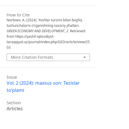
How to Cite
Norboev, A. (2024). Yoshlar turizmi bilan bog‘liq
tushunchalarni o‘rganishning nazariy jihatlari.
GREEN ECONOMY AND DEVELOPMENT
,
2
. Retrieved
from https://yashil-iqtisodiyot-
taraqqiyot.uz/journal/index.php/GED/article/view/25
03
More Citation Formats
Issue
Vol. 2 (2024): maxsus son: Tezislar
to‘plami
Section
Articles
License