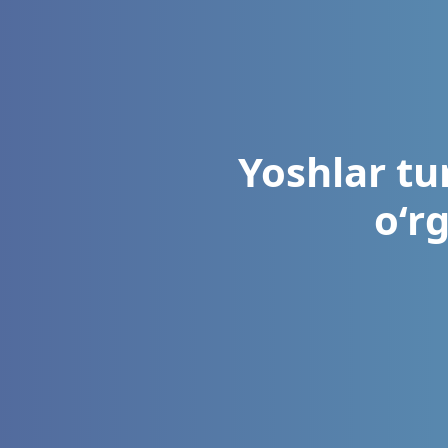
Yoshlar tu
o‘r