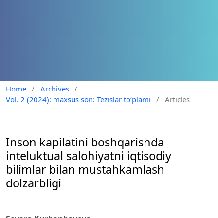
Home
/
Archives
/
Vol. 2 (2024): maxsus son: Tezislar to‘plami
/
Articles
Inson kapilatini boshqarishda
inteluktual salohiyatni iqtisodiy
bilimlar bilan mustahkamlash
dolzarbligi