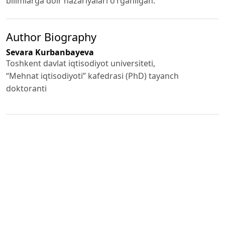
bilimlarga doir nazariyalari o‘rganilgan.
Author Biography
Sevara Kurbanbayeva
Toshkent davlat iqtisodiyot universiteti,
“Mehnat iqtisodiyoti” kafedrasi (PhD) tayanch
doktoranti
PDF (O'ZBEK)
Published
2024-07-30