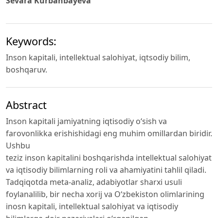
Sevara Kurbanbayeva
Keywords:
Inson kapitali, intellektual salohiyat, iqtsodiy bilim,
boshqaruv.
Abstract
Inson kapitali jamiyatning iqtisodiy o‘sish va
farovonlikka erishishidagi eng muhim omillardan biridir.
Ushbu
teziz inson kapitalini boshqarishda intellektual salohiyat
va iqtisodiy bilimlarning roli va ahamiyatini tahlil qiladi.
Tadqiqotda meta-analiz, adabiyotlar sharxi usuli
foylanalilib, bir necha xorij va O‘zbekiston olimlarining
inosn kapitali, intellektual salohiyat va iqtisodiy