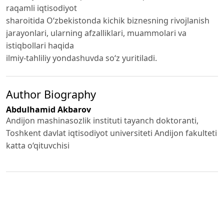
raqamli iqtisodiyot
sharoitida O‘zbekistonda kichik biznesning rivojlanish
jarayonlari, ularning afzalliklari, muammolari va
istiqbollari haqida
ilmiy-tahliliy yondashuvda so‘z yuritiladi.
Author Biography
Abdulhamid Akbarov
Andijon mashinasozlik instituti tayanch doktoranti,
Toshkent davlat iqtisodiyot universiteti Andijon fakulteti
katta o‘qituvchisi