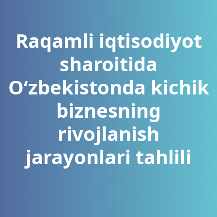
Raqamli iqtisodiyot
sharoitida
O‘zbekistonda kichik
biznesning
rivojlanish
jarayonlari tahlili