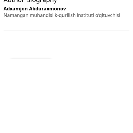
Adxamjon Abduraxmonov
Namangan muhandislik-qurilish instituti o‘qituvchisi
PDF (O'ZBEK)
Published
2024-03-02
How to Cite
Abduraxmonov, A. (2024). Oziq-ovqat bozorini davlat tomonidan
tartibga solish yo‘nalishlari.
GREEN ECONOMY AND DEVELOPMENT
,
1
.
Retrieved from https://yashil-iqtisodiyot-