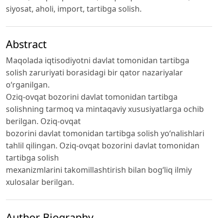
siyosat, aholi, import, tartibga solish.
Abstract
Maqolada iqtisodiyotni davlat tomonidan tartibga
solish zaruriyati borasidagi bir qator nazariyalar
o‘rganilgan.
Oziq-ovqat bozorini davlat tomonidan tartibga
solishning tarmoq va mintaqaviy xususiyatlarga ochib
berilgan. Oziq-ovqat
bozorini davlat tomonidan tartibga solish yo‘nalishlari
tahlil qilingan. Oziq-ovqat bozorini davlat tomonidan
tartibga solish
mexanizmlarini takomillashtirish bilan bog‘liq ilmiy
xulosalar berilgan.
Author Biography