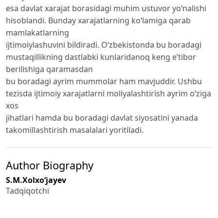
esa davlat xarajat borasidagi muhim ustuvor yo‘nalishi
hisoblandi. Bunday xarajatlarning ko‘lamiga qarab
mamlakatlarning
ijtimoiylashuvini bildiradi. O‘zbekistonda bu boradagi
mustaqillikning dastlabki kunlaridanoq keng e’tibor
berilishiga qaramasdan
bu boradagi ayrim mummolar ham mavjuddir. Ushbu
tezisda ijtimoiy xarajatlarni moliyalashtirish ayrim o‘ziga
xos
jihatlari hamda bu boradagi davlat siyosatini yanada
takomillashtirish masalalari yoritiladi.
Author Biography
S.M.Xolxo‘jayev
Tadqiqotchi