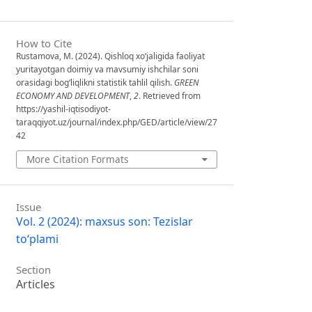
How to Cite
Rustamova, M. (2024). Qishloq xo‘jaligida faoliyat
yuritayotgan doimiy va mavsumiy ishchilar soni
orasidagi bog‘liqlikni statistik tahlil qilish.
GREEN
ECONOMY AND DEVELOPMENT
,
2
. Retrieved from
https://yashil-iqtisodiyot-
taraqqiyot.uz/journal/index.php/GED/article/view/27
42
More Citation Formats
Issue
Vol. 2 (2024): maxsus son: Tezislar
to‘plami
Section
Articles