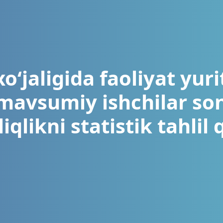
xo‘jaligida faoliyat yur
mavsumiy ishchilar son
iqlikni statistik tahlil 