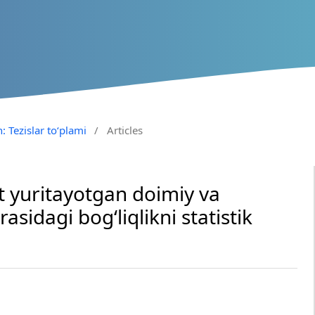
: Tezislar to‘plami
/
Articles
at yuritayotgan doimiy va
asidagi bog‘liqlikni statistik