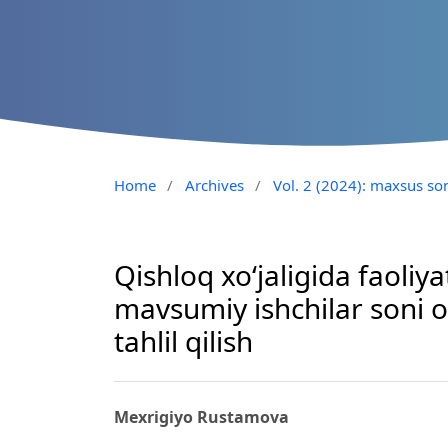
Home
/
Archives
/
Vol. 2 (2024): maxsus son
Qishloq xo‘jaligida faoliy
mavsumiy ishchilar soni or
tahlil qilish
Mexrigiyo Rustamova