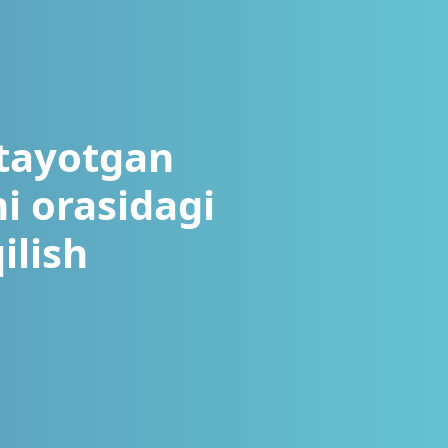
itayotgan
i orasidagi
qilish