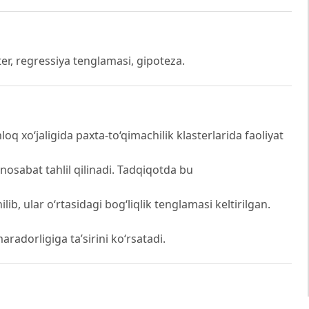
ter, regressiya tenglamasi, gipoteza.
q xo‘jaligida paxta-to‘qimachilik klasterlarida faoliyat
osabat tahlil qilinadi. Tadqiqotda bu
ilib, ular o‘rtasidagi bog‘liqlik tenglamasi keltirilgan.
radorligiga ta’sirini ko‘rsatadi.