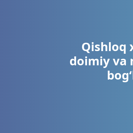
Qishloq 
doimiy va 
bog‘l