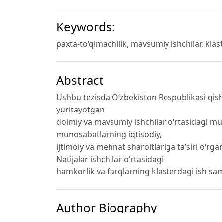
Keywords:
paxta-to‘qimachilik, mavsumiy ishchilar, klas
Abstract
Ushbu tezisda O‘zbekiston Respublikasi qishlo
yuritayotgan
doimiy va mavsumiy ishchilar o‘rtasidagi mun
munosabatlarning iqtisodiy,
ijtimoiy va mehnat sharoitlariga ta’siri o‘rgan
Natijalar ishchilar o‘rtasidagi
hamkorlik va farqlarning klasterdagi ish sama
Author Biography