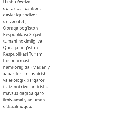
Ushbu festival
doirasida Toshkent
davlat iqtisodiyot
universiteti,
Qoraqalpogʻiston
Respublikasi Xoʻjayli
tumani hokimligi va
Qoraqalpogʻiston
Respublikasi Turizm
boshqarmasi
hamkorligida «Madaniy
xabardorlikni oshirish
va ekologik barqaror
turizmni rivojlantirish»
mavzusidagi xalqaro
ilmiy-amaliy anjuman
o‘tkazilmoqda.