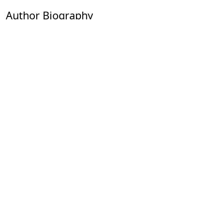
Author Biography
Jengis Ermashev
Xoʻjayli tumani hokimi
Published
2024-11-12
How to Cite
Ermashev , J. (2024). «Mizdaxkon – muqaddas va sirli maskan»
yoshlar xalqaro festivaliga xush kelibsiz!.
GREEN ECONOMY AND
DEVELOPMENT
,
2
. https://doi.org/10.5281/zenodo.14252365
More Citation Formats