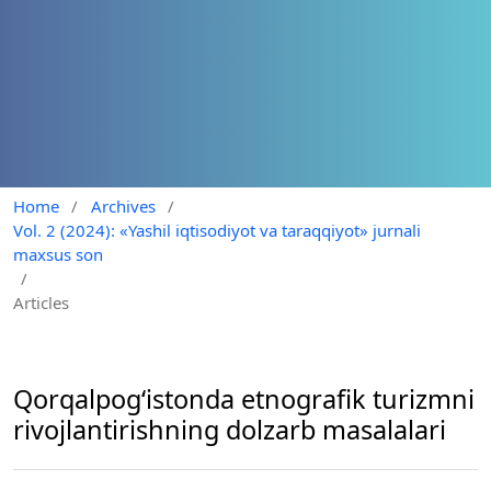
Home
/
Archives
/
Vol. 2 (2024): «Yashil iqtisodiyot va taraqqiyot» jurnali
maxsus son
/
Articles
Qorqalpogʻistonda etnografik turizmni
rivojlantirishning dolzarb masalalari