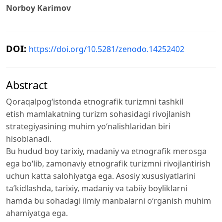
Norboy Karimov
DOI:
https://doi.org/10.5281/zenodo.14252402
Abstract
Qoraqalpogʻistonda etnografik turizmni tashkil
etish mamlakatning turizm sohasidagi rivojlanish
strategiyasining muhim yoʻnalishlaridan biri
hisoblanadi.
Bu hudud boy tarixiy, madaniy va etnografik merosga
ega boʻlib, zamonaviy etnografik turizmni rivojlantirish
uchun katta salohiyatga ega. Asosiy xususiyatlarini
ta’kidlashda, tarixiy, madaniy va tabiiy boyliklarni
hamda bu sohadagi ilmiy manbalarni oʻrganish muhim
ahamiyatga ega.