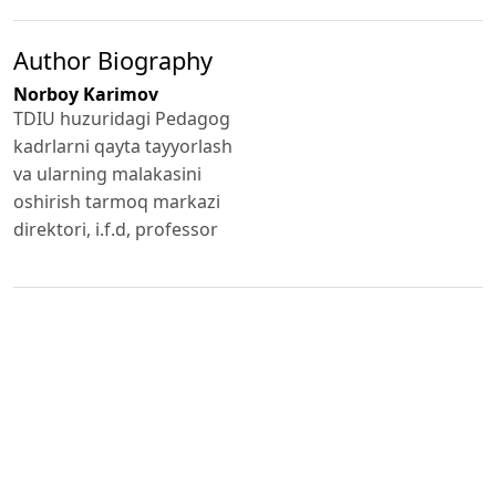
Author Biography
Norboy Karimov
TDIU huzuridagi Pedagog
kadrlarni qayta tayyorlash
va ularning malakasini
oshirish tarmoq markazi
direktori, i.f.d, professor
Published
2024-11-12