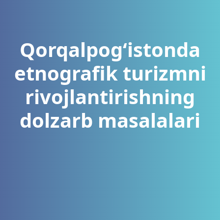
Qorqalpogʻistonda
etnografik turizmni
rivojlantirishning
dolzarb masalalari