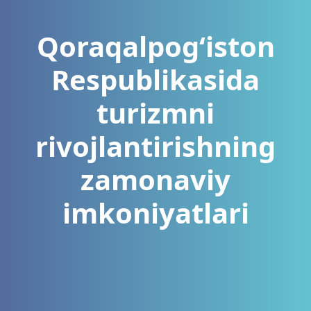
Qoraqalpogʻiston
Respublikasida
turizmni
rivojlantirishning
zamonaviy
imkoniyatlari