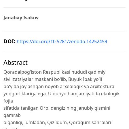
Janabay Isakov
DOI:
https://doi.org/10.5281/zenodo.14252459
Abstract
Qoraqalpogʻiston Respublikasi hududi qadimiy
sivilizatsiyalar maskani boʻlib, Buyuk Ipak yoʻli
boʻyida joylashgan noyob arxeologik va arxitektura
yodgorliklariga ega. U dunyo hamjamiyatida ekologik
fojia
sifatida tanilgan Orol dengizining janubiy qismini
qamrab
olganligi, jumladan, Qizilqum, Qoraqum sahrolari