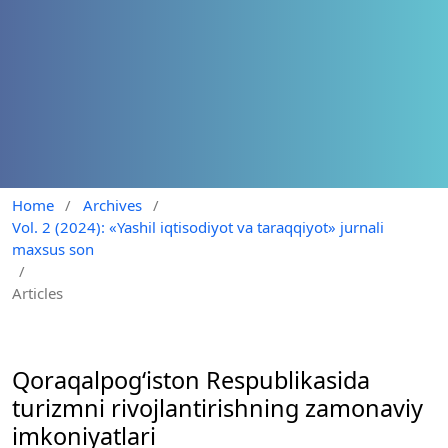
Home
/
Archives
/
Vol. 2 (2024): «Yashil iqtisodiyot va taraqqiyot» jurnali
maxsus son
/
Articles
Qoraqalpogʻiston Respublikasida
turizmni rivojlantirishning zamonaviy
imkoniyatlari