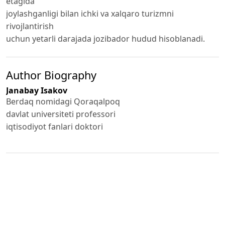
etagida
joylashganligi bilan ichki va xalqaro turizmni
rivojlantirish
uchun yetarli darajada jozibador hudud hisoblanadi.
Author Biography
Janabay Isakov
Berdaq nomidagi Qoraqalpoq
davlat universiteti professori
iqtisodiyot fanlari doktori
Published
2024-11-12