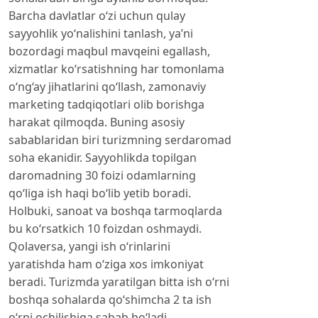
Barcha davlatlar o‘zi uchun qulay
sayyohlik yo‘nalishini tanlash, ya’ni
bozordagi maqbul mavqeini egallash,
xizmatlar ko‘rsatishning har tomonlama
o‘ng‘ay jihatlarini qo‘llash, zamonaviy
marketing tadqiqotlari olib borishga
harakat qilmoqda. Buning asosiy
sabablaridan biri turizmning serdaromad
soha ekanidir. Sayyohlikda topilgan
daromadning 30 foizi odamlarning
qo‘liga ish haqi bo‘lib yetib boradi.
Holbuki, sanoat va boshqa tarmoqlarda
bu ko‘rsatkich 10 foizdan oshmaydi.
Qolaversa, yangi ish o‘rinlarini
yaratishda ham o‘ziga xos imkoniyat
beradi. Turizmda yaratilgan bitta ish o‘rni
boshqa sohalarda qo‘shimcha 2 ta ish
o‘rni ochilishiga sabab bo‘ladi.