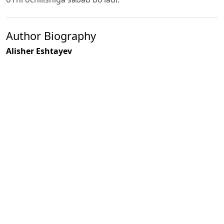
Author Biography
Alisher Eshtayev
i.f.d., prof.,
Toshkent davlat iqtisodiyot
universiteti, Turizm kafedrasi
mudiri
Published
2024-11-12
How to Cite