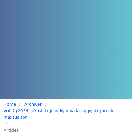
Home
/
Archives
/
Vol. 2 (2024): «Yashil iqtisodiyot va taraqqiyot» jurnali
maxsus son
/
Articles