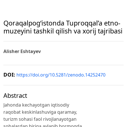
Qoraqalpog‘istonda Tuproqqal’a etno-
muzeyini tashkil qilish va xorij tajribasi
Alisher Eshtayev
DOI:
https://doi.org/10.5281/zenodo.14252470
Abstract
Jahonda kechayotgan iqtisodiy
raqobat keskinlashuviga qaramay,
turizm sohasi faol rivojlanayotgan
sohalardan biriga aylanib bormoqda.