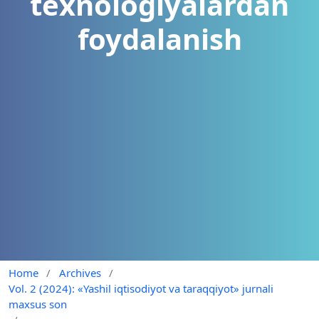
tеxnologiyalardan
foydalanish
Home
/
Archives
/
Vol. 2 (2024): «Yashil iqtisodiyot va taraqqiyot» jurnali
maxsus son