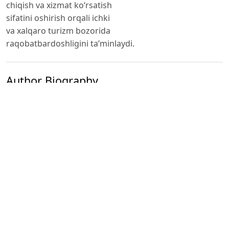
chiqish va xizmat ko‘rsatish
sifatini oshirish orqali ichki
va xalqaro turizm bozorida
raqobatbardoshligini ta’minlaydi.
Author Biography
Abdumalik Abduvohidov
TDIU «Turizm va mehmonxona
biznesi» kafedrasi professori,
i.f.d. prof.
Published
2024-11-12