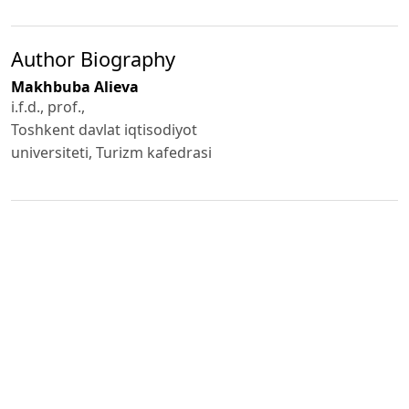
Author Biography
Makhbuba Alіeva
i.f.d., prof.,
Toshkent davlat iqtisodiyot
universiteti, Turizm kafedrasi
Published
2024-11-12
How to Cite
Alіeva M. (2024). Qoraqalpoq turizmni rivojlantirish strategiyasi.