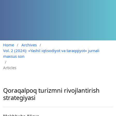
Home
/
Archives
/
Vol. 2 (2024): «Yashil iqtisodiyot va taraqqiyot» jurnali
maxsus son
/
Articles
Qoraqalpoq turizmni rivojlantirish
strategiyasi