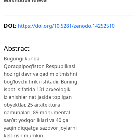
Makhbuba Alіeva
DOI:
https://doi.org/10.5281/zenodo.14252510
Abstract
Bugungi kunda
Qoraqalpog‘iston Respublikasi
hozirgi davr va qadim o‘tmishni
bog‘lovchi tirik rishtadir. Buning
isboti sifatida 131 arxeologik
izlanishlar natijasida topilgan
obyektlar, 25 arxitektura
namunalari, 89 monumental
san’at yodgorliklari va 40 ga
yaqin diqqatga sazovor joylarni
keltirish mumkin.