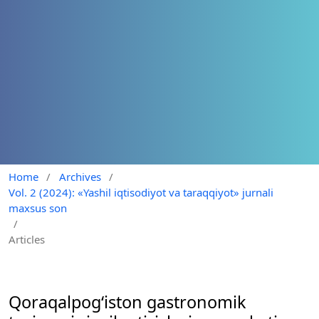
Home
/
Archives
/
Vol. 2 (2024): «Yashil iqtisodiyot va taraqqiyot» jurnali
maxsus son
/
Articles
Qoraqalpog‘iston gastronomik