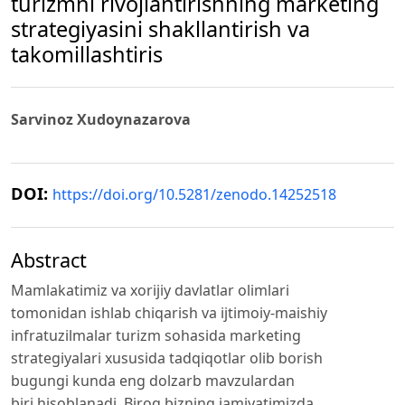
turizmni rivojlantirishning marketing
strategiyasini shakllantirish va
takomillashtiris
Sarvinoz Xudoynazarova
DOI:
https://doi.org/10.5281/zenodo.14252518
Abstract
Mamlakatimiz va xorijiy davlatlar olimlari
tomonidan ishlab chiqarish va ijtimoiy-maishiy
infratuzilmalar turizm sohasida marketing
strategiyalari xususida tadqiqotlar olib borish
bugungi kunda eng dolzarb mavzulardan
biri hisoblanadi. Biroq bizning jamiyatimizda