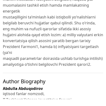
muomalasini tashkil etish hamda mamlakatning
energetik
mustaqilligini ta’minlash kabi istiqbolli yo‘nalishlarni
belgilab beruvchi hujjatlar qabul qilindi. Shu o‘rinda,
eng muhim va nufuzli qarorlar sifatida ikki asosiy
hujjatni alohida qayd etish lozim: a) milliy valyutani erkin
konvertatsiya qilish asosini yaratib bergan tarixiy
Prezident Farmoni1, hamda b) inflyatsiyani targetlash
(ya’ni
maqsadli parametrlar doirasida ushlab turishga intilish)
amaliyotiga o‘tishni belgilovchi Prezident qarori2.
Author Biography
Abdulla Abduqodirov
iqtisod fanlar nomzodi,
II Toshkent Xalqaro investitsiya forumi
Konferensiyasidagi ma’ruza tezislari