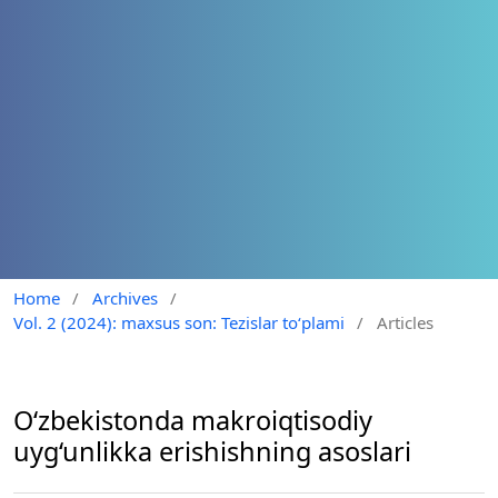
Home
/
Archives
/
Vol. 2 (2024): maxsus son: Tezislar to‘plami
/
Articles
O‘zbekistonda makroiqtisodiy
uyg‘unlikka erishishning asoslari