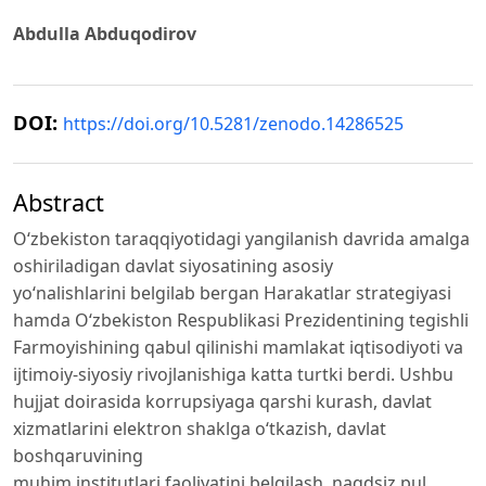
Abdulla Abduqodirov
DOI:
https://doi.org/10.5281/zenodo.14286525
Abstract
O‘zbekiston taraqqiyotidagi yangilanish davrida amalga
oshiriladigan davlat siyosatining asosiy
yo‘nalishlarini belgilab bergan Harakatlar strategiyasi
hamda O‘zbekiston Respublikasi Prezidentining tegishli
Farmoyishining qabul qilinishi mamlakat iqtisodiyoti va
ijtimoiy-siyosiy rivojlanishiga katta turtki berdi. Ushbu
hujjat doirasida korrupsiyaga qarshi kurash, davlat
xizmatlarini elektron shaklga o‘tkazish, davlat
boshqaruvining
muhim institutlari faoliyatini belgilash, naqdsiz pul