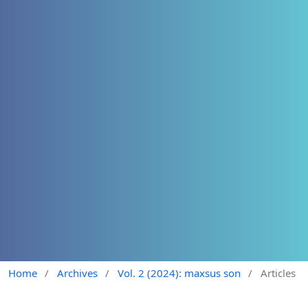
Home
/
Archives
/
Vol. 2 (2024): maxsus son
/
Articles