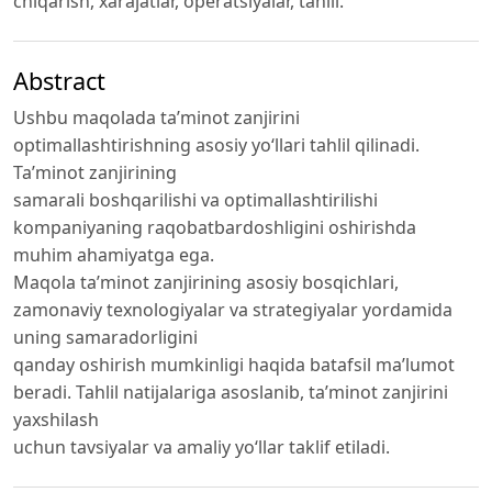
chiqarish, xarajatlar, operatsiyalar, tahlil.
Abstract
Ushbu maqolada ta’minot zanjirini
optimallashtirishning asosiy yo‘llari tahlil qilinadi.
Ta’minot zanjirining
samarali boshqarilishi va optimallashtirilishi
kompaniyaning raqobatbardoshligini oshirishda
muhim ahamiyatga ega.
Maqola ta’minot zanjirining asosiy bosqichlari,
zamonaviy texnologiyalar va strategiyalar yordamida
uning samaradorligini
qanday oshirish mumkinligi haqida batafsil ma’lumot
beradi. Tahlil natijalariga asoslanib, ta’minot zanjirini
yaxshilash
uchun tavsiyalar va amaliy yo‘llar taklif etiladi.