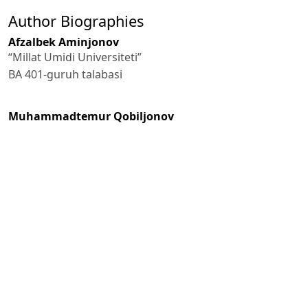
Author Biographies
Afzalbek Aminjonov
“Millat Umidi Universiteti”
BA 401-guruh talabasi
Muhammadtemur Qobiljonov
“Millat Umidi Universiteti”
BA 401-guruh talabasi
D.N Ishmanova
Ilmiy raxbarlar:
i.f.f.d.