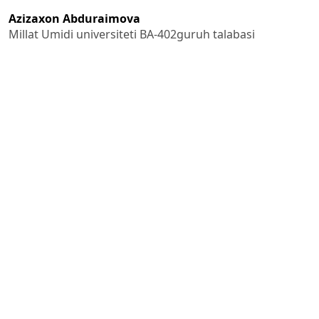
Azizaxon Abduraimova
Millat Umidi universiteti BA-402guruh talabasi
D.N.Ishmanova
Ilmiy rahbar:
Published
2024-12-07
How to Cite
Hislatxonova , M., Abduraimova, A., & D.N.Ishmanova. (2024).
Xitoyning ta’minot zanjirlarini boshqarish tajribasidan
foydalanisafzalliklari.
GREEN ECONOMY AND DEVELOPMENT
,
2
.