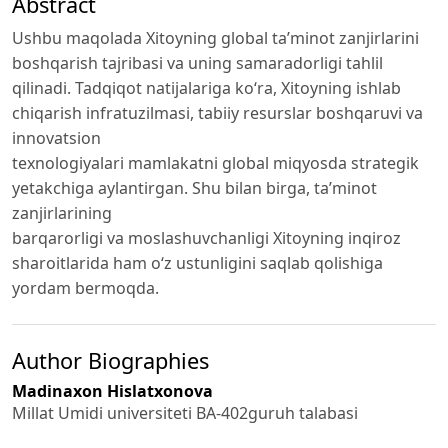
Abstract
Ushbu maqolada Xitoyning global ta’minot zanjirlarini
boshqarish tajribasi va uning samaradorligi tahlil
qilinadi. Tadqiqot natijalariga ko‘ra, Xitoyning ishlab
chiqarish infratuzilmasi, tabiiy resurslar boshqaruvi va
innovatsion
texnologiyalari mamlakatni global miqyosda strategik
yetakchiga aylantirgan. Shu bilan birga, ta’minot
zanjirlarining
barqarorligi va moslashuvchanligi Xitoyning inqiroz
sharoitlarida ham o‘z ustunligini saqlab qolishiga
yordam bermoqda.
Author Biographies
Madinaxon Hislatxonova
Millat Umidi universiteti BA-402guruh talabasi