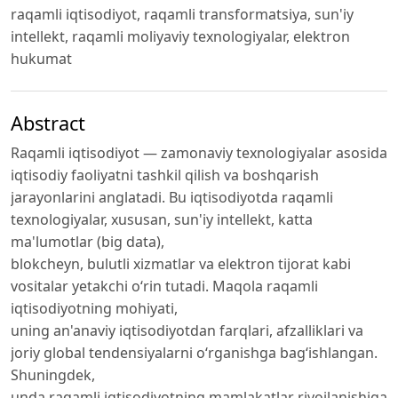
raqamli iqtisodiyot, raqamli transformatsiya, sun'iy
intellekt, raqamli moliyaviy texnologiyalar, elektron
hukumat
Abstract
Raqamli iqtisodiyot — zamonaviy texnologiyalar asosida
iqtisodiy faoliyatni tashkil qilish va boshqarish
jarayonlarini anglatadi. Bu iqtisodiyotda raqamli
texnologiyalar, xususan, sun'iy intellekt, katta
ma'lumotlar (big data),
blokcheyn, bulutli xizmatlar va elektron tijorat kabi
vositalar yetakchi o‘rin tutadi. Maqola raqamli
iqtisodiyotning mohiyati,
uning an'anaviy iqtisodiyotdan farqlari, afzalliklari va
joriy global tendensiyalarni o‘rganishga bag‘ishlangan.
Shuningdek,
unda raqamli iqtisodiyotning mamlakatlar rivojlanishiga