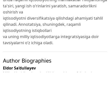
ta'siri, yangi ish o‘rinlarini yaratish, samaradorlikni
oshirish va
iqtisodiyotni diversifikatsiya qilishdagi ahamiyati tahlil
qilinadi. Annotatsiya, shuningdek, raqamli
iqtisodiyotning istiqbollari
va uning milliy iqtisodiyotlarga integratsiyasiga doir
tavsiyalarni o‘z ichiga oladi.
Author Biographies
Eldor Sa’dullayev
Millat Umidi universiteti Xalqaro biznes fakulteti
Biznes boshqaruvi yo‘nalishi 3-kurs talabasi
Boburjon Nurmatov
Millat Umidi universiteti Xalqaro biznes fakulteti
Biznes boshqaruvi yo‘nalishi 3-kurs talabasi