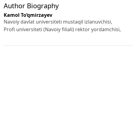
Author Biography
Kamol To‘qmirzayev
Nаvоiy dаvlаt universiteti mustaqil izlanuvchisi,
Profi universiteti (Navoiy filiali) rektor yordamchisi,
Published
2024-07-30
How to Cite
To‘qmirzayev , K. (2024). Tredingda texnik tahlil va savdo
jarayonlarini boshqarish.
GREEN ECONOMY AND DEVELOPMENT
,
2
.
https://doi.org/10.5281/zenodo.14901230
More Citation Formats