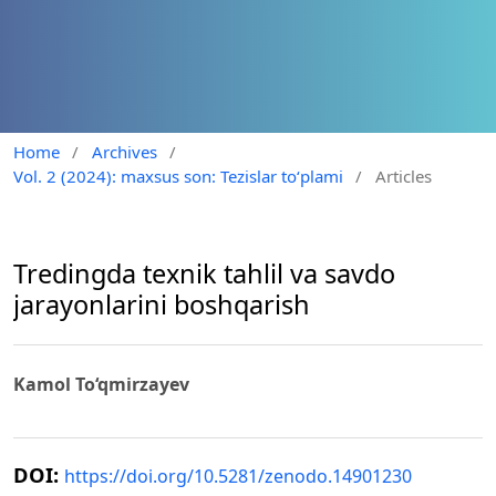
Home
/
Archives
/
Vol. 2 (2024): maxsus son: Tezislar to‘plami
/
Articles
Tredingda texnik tahlil va savdo
jarayonlarini boshqarish
Kamol To‘qmirzayev
DOI:
https://doi.org/10.5281/zenodo.14901230