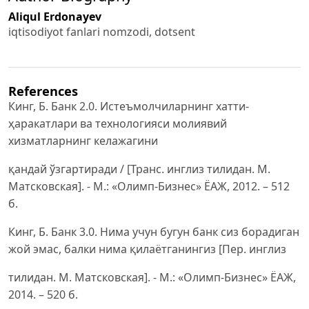
Aliqul Erdonayev
iqtisodiyot fanlari nomzodi, dotsent
References
Кинг, Б. Банк 2.0. Истеъмолчиларнинг хатти-
ҳаракатлари ва технологияси молиявий
хизматларнинг келажагини
қандай ўзгартиради / [Транс. инглиз тилидан. М.
Матсковская]. - М.: «Олимп-Бизнес» ЁАЖ, 2012. – 512
б.
Кинг, Б. Банк 3.0. Нима учун бугун банк сиз борадиган
жой эмас, балки нима қилаётганингиз [Пер. инглиз
тилидан. М. Матсковская]. - М.: «Олимп-Бизнес» ЁАЖ,
2014. – 520 б.