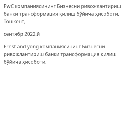
PwC компанияcининг Бизнесни ривожлантириш
банки трансформация қилиш бўйича ҳисоботи,
Тошкент,
сентябр 2022.й
Ernst and yong компанияcининг Бизнесни
ривожлантириш банки трансформация қилиш
бўйича ҳисоботи,
Тошкент, октябр 2023.й
Дятлов, С.А. Энеиро-тармоқ иқтисодиёти: таҳлилнинг
назарий жиҳатлари // Ҳуқуқий ва иқтисодий
тадқиқотлар
журнали. – 2016. [Электрон ресурс]. – УРЛ:
http://giefjournal.ru/node/1004
(кириш: 27.09.2017).
Моисеичик, Г.И. Эвросиё Иттифоқи мамлакатлари