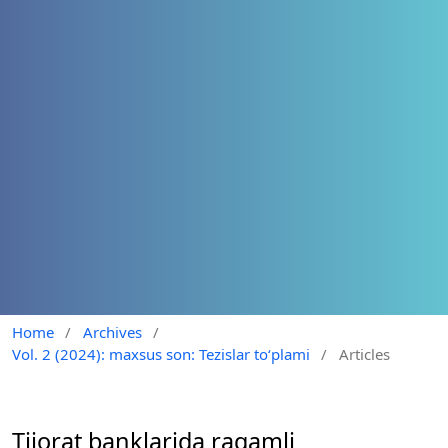
Home
/
Archives
/
Vol. 2 (2024): maxsus son: Tezislar to‘plami
/
Articles
Tijorat banklarida raqamli