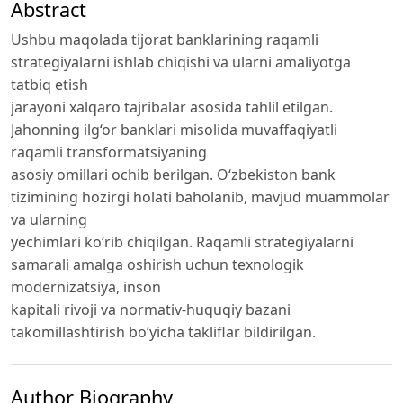
Abstract
Ushbu maqolada tijorat banklarining raqamli
strategiyalarni ishlab chiqishi va ularni amaliyotga
tatbiq etish
jarayoni xalqaro tajribalar asosida tahlil etilgan.
Jahonning ilg‘or banklari misolida muvaffaqiyatli
raqamli transformatsiyaning
asosiy omillari ochib berilgan. O‘zbekiston bank
tizimining hozirgi holati baholanib, mavjud muammolar
va ularning
yechimlari ko‘rib chiqilgan. Raqamli strategiyalarni
samarali amalga oshirish uchun texnologik
modernizatsiya, inson
kapitali rivoji va normativ-huquqiy bazani
takomillashtirish bo‘yicha takliflar bildirilgan.
Author Biography